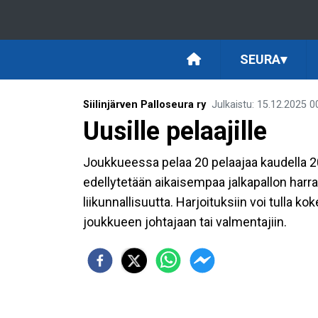
SEURA
▾
Siilinjärven Palloseura ry
Julkaistu
:
15.12.2025
0
Uusille pelaajille
Joukkueessa pelaa 20 pelaajaa kaudella 2
edellytetään aikaisempaa jalkapallon harra
liikunnallisuutta. Harjoituksiin voi tulla 
joukkueen johtajaan tai valmentajiin.