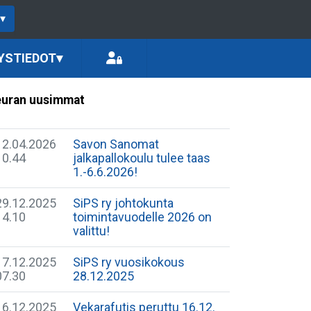
▾
YSTIEDOT
▾
uran uusimmat
12.04.2026
Savon Sanomat
10.44
jalkapallokoulu tulee taas
1.-6.6.2026!
29.12.2025
SiPS ry johtokunta
14.10
toimintavuodelle 2026 on
valittu!
17.12.2025
SiPS ry vuosikokous
07.30
28.12.2025
16.12.2025
Vekarafutis peruttu 16.12.