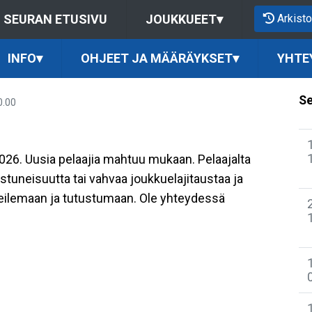
Arkisto
SEURAN ETUSIVU
JOUKKUEET
▾
INFO
▾
OHJEET JA MÄÄRÄYKSET
▾
YHTE
Se
0.00
026. Uusia pelaajia mahtuu mukaan. Pelaajalta
stuneisuutta tai vahvaa joukkuelajitaustaa ja
kokeilemaan ja tutustumaan. Ole yhteydessä