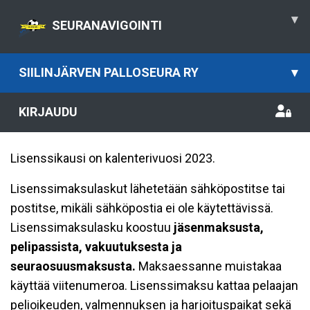
▾
SEURANAVIGOINTI
SIILINJÄRVEN PALLOSEURA RY
▾
KIRJAUDU
Lisenssikausi on kalenterivuosi 2023.
Lisenssimaksulaskut lähetetään sähköpostitse tai
postitse, mikäli sähköpostia ei ole käytettävissä.
Lisenssimaksulasku koostuu
jäsenmaksusta,
pelipassista, vakuutuksesta ja
seuraosuusmaksusta.
Maksaessanne muistakaa
käyttää viitenumeroa. Lisenssimaksu kattaa pelaajan
pelioikeuden, valmennuksen ja harjoituspaikat sekä