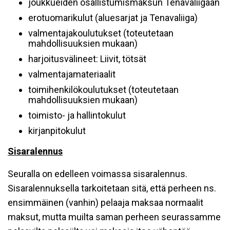
joukkueiden osallistumismaksun Tenavaliigaan
erotuomarikulut (aluesarjat ja Tenavaliiga)
valmentajakoulutukset (toteutetaan
mahdollisuuksien mukaan)
harjoitusvälineet: Liivit, tötsät
valmentajamateriaalit
toimihenkilökoulutukset (toteutetaan
mahdollisuuksien mukaan)
toimisto- ja hallintokulut
kirjanpitokulut
Sisaralennus
Seuralla on edelleen voimassa sisaralennus.
Sisaralennuksella tarkoitetaan sitä, että perheen ns.
ensimmäinen (vanhin) pelaaja maksaa normaalit
maksut, mutta muilta saman perheen seurassamme