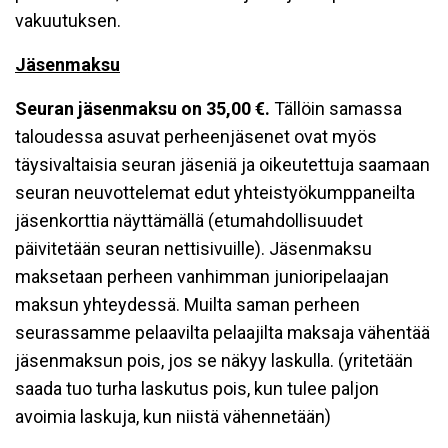
vakuutuksen.
Jäsenmaksu
Seuran jäsenmaksu on 35,00 €.
Tällöin samassa
taloudessa asuvat perheenjäsenet ovat myös
täysivaltaisia seuran jäseniä ja oikeutettuja saamaan
seuran neuvottelemat edut yhteistyökumppaneilta
jäsenkorttia näyttämällä (etumahdollisuudet
päivitetään seuran nettisivuille). Jäsenmaksu
maksetaan perheen vanhimman junioripelaajan
maksun yhteydessä. Muilta saman perheen
seurassamme pelaavilta pelaajilta maksaja vähentää
jäsenmaksun pois, jos se näkyy laskulla. (yritetään
saada tuo turha laskutus pois, kun tulee paljon
avoimia laskuja, kun niistä vähennetään)