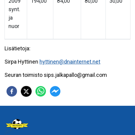
2009
194,00
84,00
80,00
30,00
synt.
ja
nuor
Lisätietoja:
Sirpa Hyttinen
hyttinen@dnainternet.net
Seuran toimisto sips.jalkapallo@gmail.com