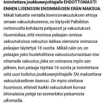
toimitettava joukkueenjohtajalle
EHDOTTOMASTI
ENNEN LISENSSIN ENSIMMÄISEN ERÄN MAKSUA
.
Mikäli haluatte vertailla lisenssivakuutuksen ehtoja
omaan vakuutukseenne, ne löytyvät Palloliiton
nettisivuilta kohdasta pelipassit ja vakuutukset.
Huomioikaa, että monissa pelaajan omissa
vakuutuksissa vakuutus lakkaa olemasta voimassa
pelaajan täytettyä 16 vuotta. Mikäli näin on, on
pelaajan joko huolehdittava vakuutusturvastaan itse
ottamalla vakuutus, joka on voimassa myös sen
jälkeen, kun pelaaja täyttää 16 vuotta ja toimitettava
siitä uusi todistus joukkueenjohtajalle TAI maksettava
vakuutuksellinen lisenssi. On myös otettava
huomioon, etteivät kaikki vakuutukset korvaa
liitonalaisia pelejä tai esimerkiksi pelaamista
ulkomailla.