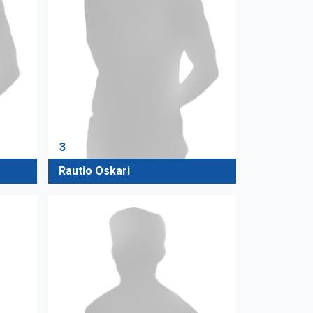
3
Rautio Oskari