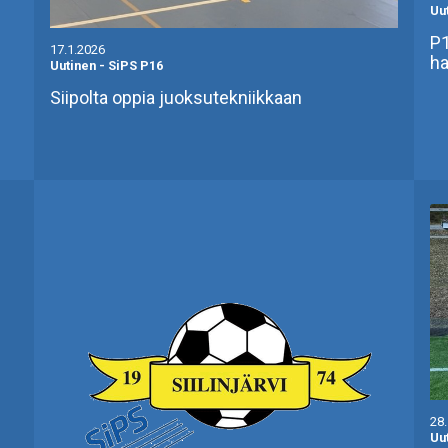
Uu
P1
17.1.2026
ha
Uutinen
-
SiPS P16
Siipolta oppia juoksutekniikkaan
28
Uu