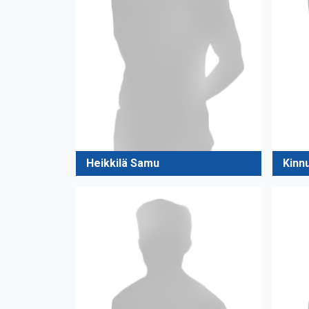
Heikkilä Samu
Kinn