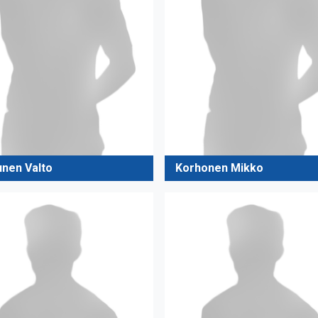
unen Valto
Korhonen Mikko