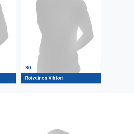
30
Roivainen Vihtori