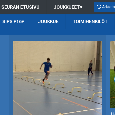
Arkisto
SEURAN ETUSIVU
JOUKKUEET
▾
SIPS P16
▾
JOUKKUE
TOIMIHENKILÖT
11