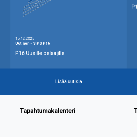
P1
15.12.2025
Uutinen
-
SiPS P16
P16 Uusille pelaajille
Lisää uutisia
Tapahtumakalenteri
T