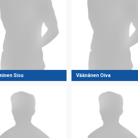
ninen Sisu
Väänänen Oiva