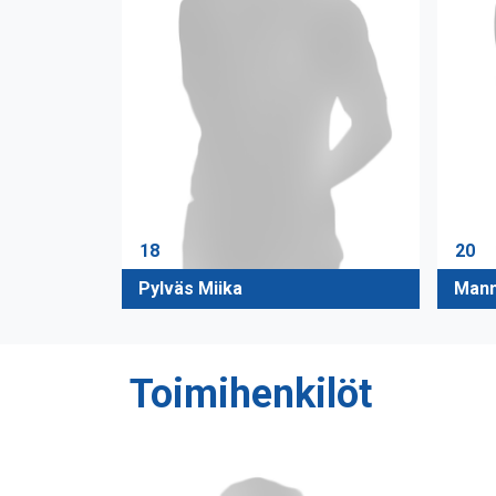
18
20
Pylväs Miika
Mann
Toimihenkilöt