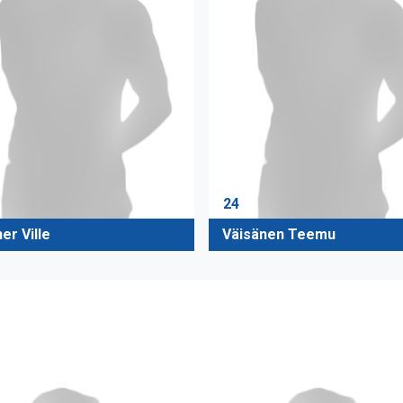
24
er Ville
Väisänen Teemu