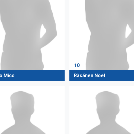
10
o Mico
Räsänen Noel