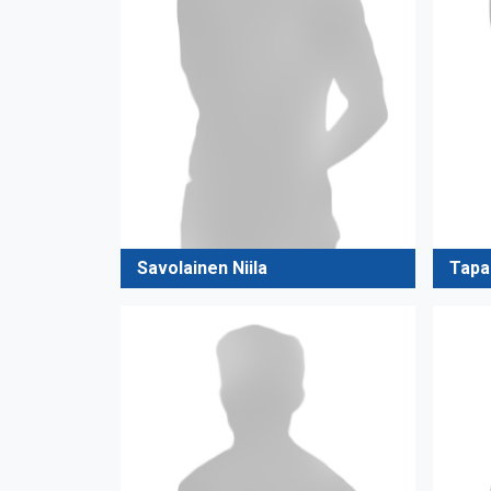
Savolainen Niila
Tapa