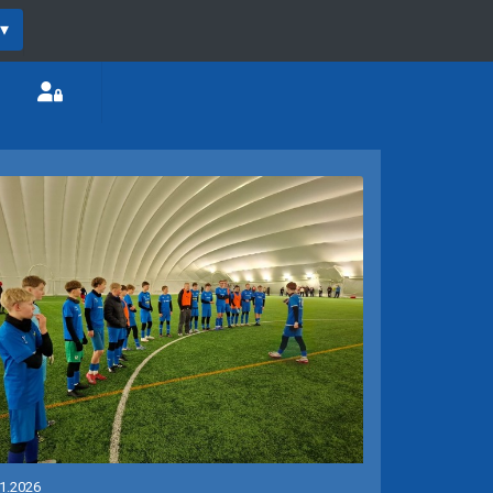
▾
.1.2026