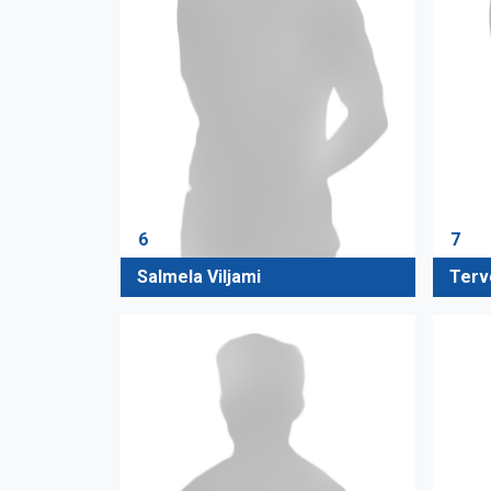
6
7
Salmela Viljami
Terv