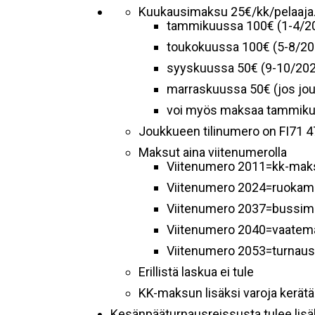
Kuukausimaksu 25€/kk/pelaaja
tammikuussa 100€ (1-4/2
toukokuussa 100€ (5-8/20
syyskuussa 50€ (9-10/20
marraskuussa 50€ (jos jou
voi myös maksaa tammikuus
Joukkueen tilinumero on FI71 
Maksut aina viitenumerolla
Viitenumero 2011=kk-mak
Viitenumero 2024=ruokam
Viitenumero 2037=bussim
Viitenumero 2040=vaatem
Viitenumero 2053=turnau
Erillistä laskua ei tule
KK-maksun lisäksi varoja kerätään
Kesänpääturnausreissusta tulee lisä