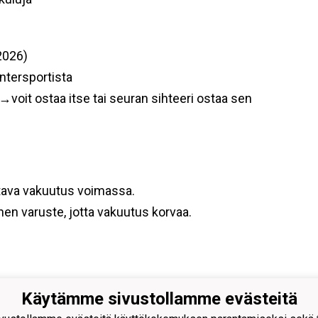
2026)
ntersportista
) →voit ostaa itse tai seuran sihteeri ostaa sen
attava vakuutus voimassa.
inen varuste, jotta vakuutus korvaa.
Käytämme sivustollamme evästeitä
järven Palloseura ry