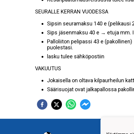
SEURALLE KERRAN VUODESSA
Sipsin seuramaksu 140 e (pelikausi 
Sips jäsenmaksu 40 e → etuja mm. I
Palloliiton pelipassi 43 e (pakollinen
puolestasi.
lasku tulee sähköpostiin
VAKUUTUS
Jokaisella on oltava kilpaurheilun k
Säärisuojat ovat jalkapallossa pakoll
Siilin