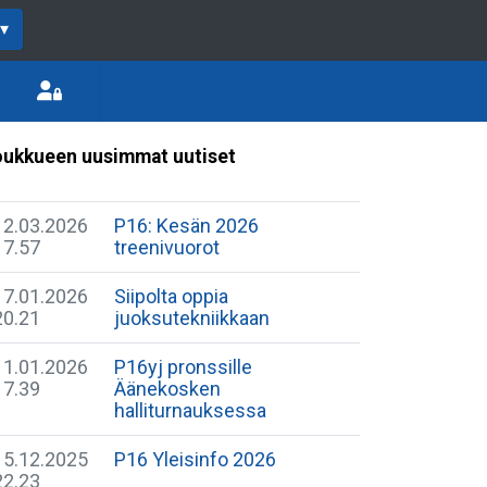
▾
ukkueen uusimmat uutiset
12.03.2026
P16: Kesän 2026
17.57
treenivuorot
17.01.2026
Siipolta oppia
20.21
juoksutekniikkaan
11.01.2026
P16yj pronssille
17.39
Äänekosken
halliturnauksessa
15.12.2025
P16 Yleisinfo 2026
22.23