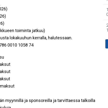
.
026)
26)
26)
kkueen toiminta jatkuu)
ta lokakuuhun kerralla, halutessaan.
4786 0010 1058 74
su
aksut
aksut
aksut
smaksut
 myynnillä ja sponsoreilla ja tarvittaessa talkoilla
kuluja