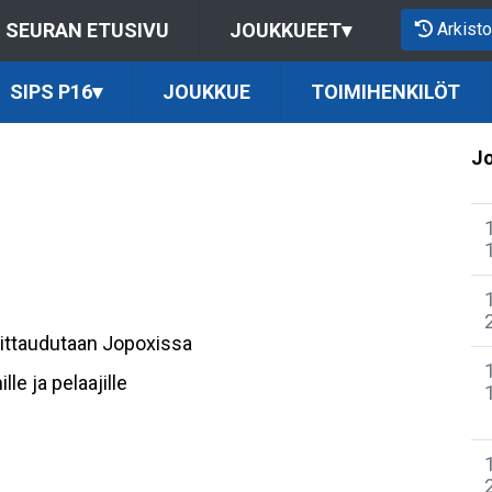
Arkisto
SEURAN ETUSIVU
JOUKKUEET
▾
SIPS P16
▾
JOUKKUE
TOIMIHENKILÖT
Jo
moittaudutaan Jopoxissa
e ja pelaajille