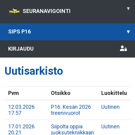
▾
SEURANAVIGOINTI
SIPS P16
▾
KIRJAUDU
Uutisarkisto
Pvm
Otsikko
Luokittelu
12.03.2026
P16: Kesän 2026
Uutinen
17.57
treenivuorot
17.01.2026
Siipolta oppia
Uutinen
20.21
juoksutekniikkaan