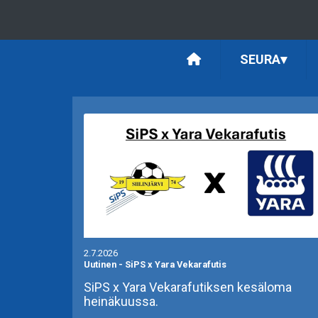
SEURA
▾
2.7.2026
Uutinen
-
SiPS x Yara Vekarafutis
SiPS x Yara Vekarafutiksen kesäloma
heinäkuussa.