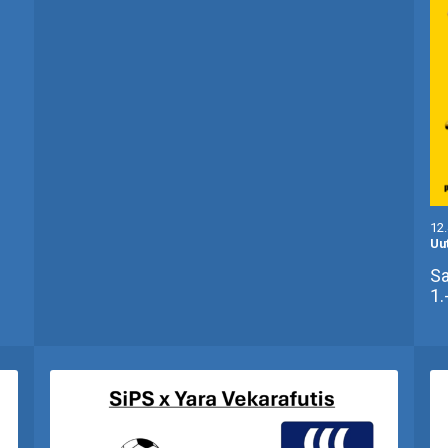
12
Uu
Sa
1.