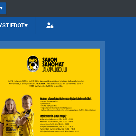
▾
YSTIEDOT
▾