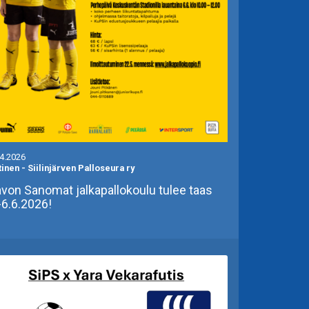
.4.2026
tinen
-
Siilinjärven Palloseura ry
von Sanomat jalkapallokoulu tulee taas
-6.6.2026!