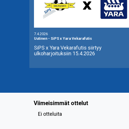
7.4.2026
Uutinen
-
SiPS x Yara Vekarafutis
SiPS x Yara Vekarafutis siirtyy
ulkoharjoituksiin 15.4.2026
Viimeisimmät ottelut
Ei otteluita