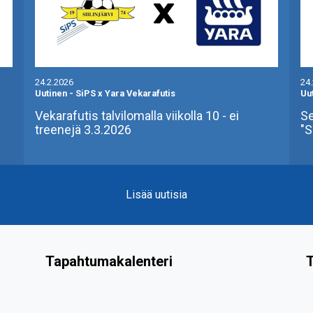
24.2.2026
24
Uutinen
-
SiPS x Yara Vekarafutis
Uu
Vekarafutis talvilomalla viikolla 10 - ei
Se
treenejä 3.3.2026
"S
Lisää uutisia
Tapahtumakalenteri
T