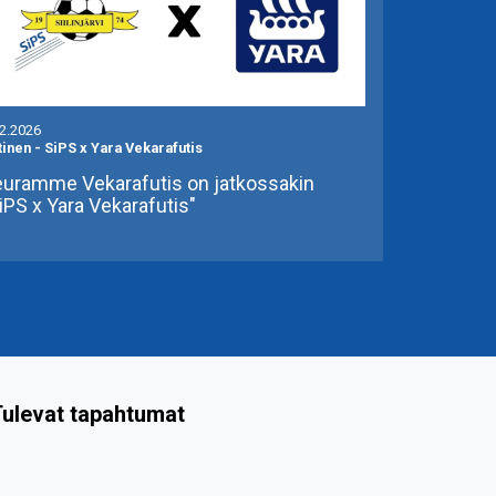
.2.2026
tinen
-
SiPS x Yara Vekarafutis
uramme Vekarafutis on jatkossakin
iPS x Yara Vekarafutis"
ulevat tapahtumat