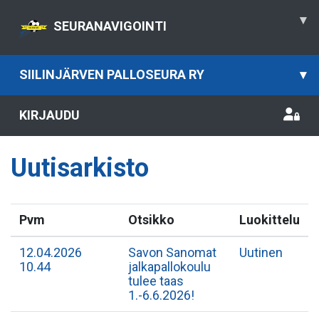
▾
SEURANAVIGOINTI
SIILINJÄRVEN PALLOSEURA RY
▾
KIRJAUDU
Uutisarkisto
Pvm
Otsikko
Luokittelu
12.04.2026
Savon Sanomat
Uutinen
10.44
jalkapallokoulu
tulee taas
1.-6.6.2026!