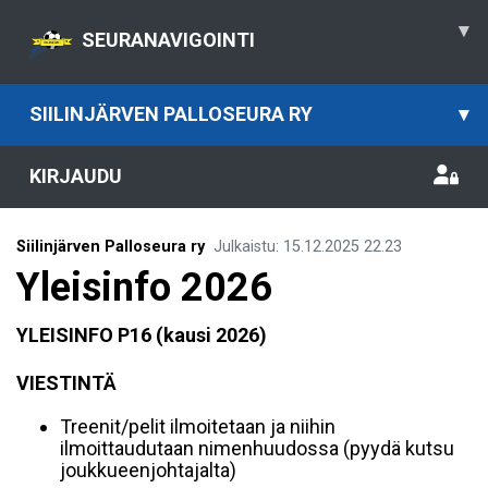
▾
SEURANAVIGOINTI
SIILINJÄRVEN PALLOSEURA RY
▾
KIRJAUDU
Siilinjärven Palloseura ry
Julkaistu
:
15.12.2025
22.23
Yleisinfo 2026
YLEISINFO P16 (kausi 2026)
VIESTINTÄ
Treenit/pelit ilmoitetaan ja niihin
ilmoittaudutaan nimenhuudossa (pyydä kutsu
joukkueenjohtajalta)