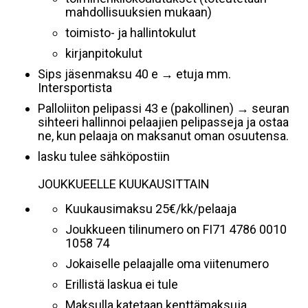
mahdollisuuksien mukaan)
toimisto- ja hallintokulut
kirjanpitokulut
Sips jäsenmaksu 40 e → etuja mm.
Intersportista
Palloliiton pelipassi 43 e (pakollinen) → seuran
sihteeri hallinnoi pelaajien pelipasseja ja ostaa
ne, kun pelaaja on maksanut oman osuutensa.
lasku tulee sähköpostiin
JOUKKUEELLE KUUKAUSITTAIN
Kuukausimaksu 25€/kk/pelaaja
Joukkueen tilinumero on FI71 4786 0010
1058 74
Jokaiselle pelaajalle oma viitenumero
Erillistä laskua ei tule
Maksulla katetaan kenttämaksuja,