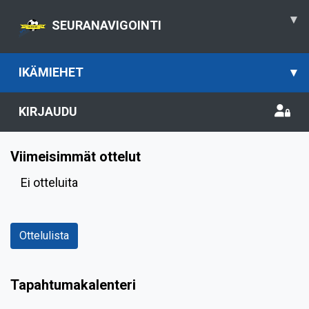
▾
SEURANAVIGOINTI
IKÄMIEHET
▾
KIRJAUDU
Viimeisimmät ottelut
Ei otteluita
Ottelulista
Tapahtumakalenteri