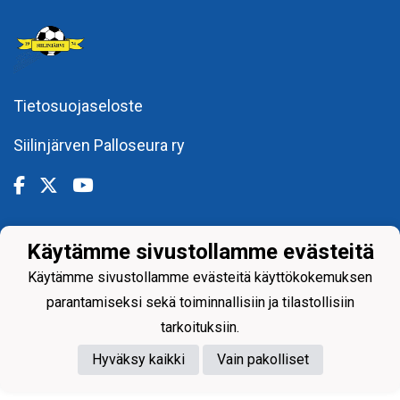
Tietosuojaseloste
Siilinjärven Palloseura ry
Käytämme sivustollamme evästeitä
Powered by
Käytämme sivustollamme evästeitä käyttökokemuksen
parantamiseksi sekä toiminnallisiin ja tilastollisiin
tarkoituksiin.
Hyväksy kaikki
Vain pakolliset