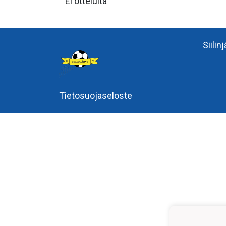
Ei otteluita
Siilin
Tietosuojaseloste