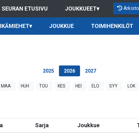
Arkisto
SEURAN ETUSIVU
JOUKKUEET
▾
IKÄMIEHET
▾
JOUKKUE
TOIMIHENKILÖT
2025
2026
2027
MAA
HUH
TOU
KES
HEI
ELO
SYY
LOK
a
Sarja
Joukkue