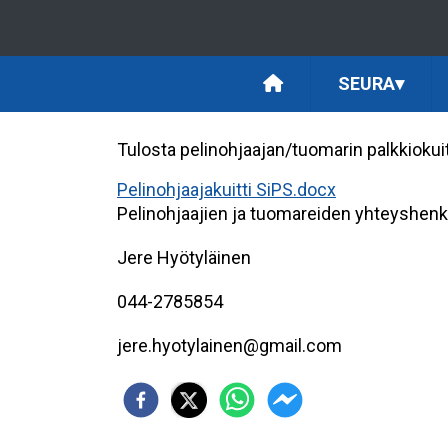
SEURA
▾
Tulosta pelinohjaajan/tuomarin palkkiokuit
Pelinohjaajakuitti SiPS.docx
Pelinohjaajien ja tuomareiden yhteyshenki
Jere Hyötyläinen
044-2785854
jere.hyotylainen@gmail.com