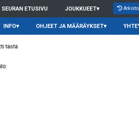
Arkisto
SEURAN ETUSIVU
JOUKKUEET
▾
INFO
▾
OHJEET JA MÄÄRÄYKSET
▾
YHTE
ti tästä
lö: