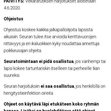
PÄIVITYS:
Vekarafutiksen harjoitukset aloitetaan
4.6.2020
Ohjeistus
Ohjeistus koskee kaikkia jalkapalloilijoita lapsista
aikuisiin. Seuran tulee itse arvioida kenttävuorojen
riittävyys ja eri ikäluokkien kyky noudattaa annettuja
poikkeusajan ohjeita.
Seuratoimintaan ei pidä osallistua
, jos vanhempi tai
lapsi kokee tartuntariskin itselleen tai perheelle liian
suureksi.
Seuran harjoituksiin
ei saa osallistua
, jos henkilöllä on
hengitystieinfektion oireita.
Ohjeet on käytävä läpi etukäteen koko ryhmän
kanssa. Lisäksi on huolehdittava että ohjeet