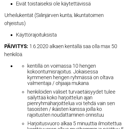
Eivät toistaiseksi ole käytettävissä
Urheilukentät (Siilinjärven kunta; liikuntatoimen
ohjeistus)
Käyttörajoituksista
PÄIVITYS:
1.6.2020 alkaen kentällä saa olla max 50
henkilöä.
kentillä on voimassa 10 hengen
kokoontumisrajoitus. Jokaisessa
kymmenen hengen ryhmässä on oltava
valmentaja / ohjaaja mukana.
henkilöiden väliset turvaetäisyydet tulee
säilyttää koko harjoittelun ajan
pienryhmäharjoittelua voi tehdä vain sen
tasoisten / ikäisten kanssa joilla ko.
rajoitusten noudattaminen onnistuu
Harjoitusvuoro alkaa 5 minuuttia ilmoitettua