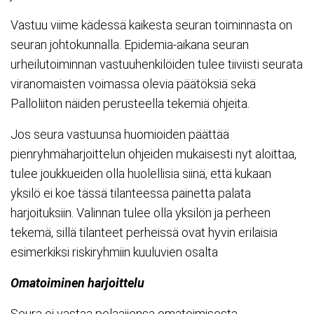
Vastuu viime kädessä kaikesta seuran toiminnasta on
seuran johtokunnalla. Epidemia-aikana seuran
urheilutoiminnan vastuuhenkilöiden tulee tiiviisti seurata
viranomaisten voimassa olevia päätöksiä sekä
Palloliiton näiden perusteella tekemiä ohjeita.
Jos seura vastuunsa huomioiden päättää
pienryhmäharjoittelun ohjeiden mukaisesti nyt aloittaa,
tulee joukkueiden olla huolellisia siinä, että kukaan
yksilö ei koe tässä tilanteessa painetta palata
harjoituksiin. Valinnan tulee olla yksilön ja perheen
tekemä, sillä tilanteet perheissä ovat hyvin erilaisia
esimerkiksi riskiryhmiin kuuluvien osalta
Omatoiminen harjoittelu
Seura ei vastaa pelaajiensa omatoimisesta