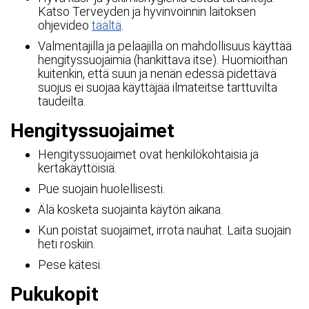
Katso Terveyden ja hyvinvoinnin laitoksen
ohjevideo
täältä
.
Valmentajilla ja pelaajilla on mahdollisuus käyttää
hengityssuojaimia (hankittava itse). Huomioithan
kuitenkin, että suun ja nenän edessä pidettävä
suojus ei suojaa käyttäjää ilmateitse tarttuvilta
taudeilta.
Hengityssuojaimet
Hengityssuojaimet ovat henkilökohtaisia ja
kertakäyttöisiä.
Pue suojain huolellisesti.
Älä kosketa suojainta käytön aikana.
Kun poistat suojaimet, irrota nauhat. Laita suojain
heti roskiin.
Pese kätesi.
Pukukopit