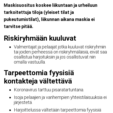
Maskisuositus koskee liikuntaan ja urheiluun
tarkoitettuja tiloja (yleiset tilat ja
pukeutumistilat), liikunnan aikana maskia ei
tarvitse pitää.
Riskiryhmään kuuluvat
Valmentajat ja pelaajat jotka kuuluvat riskiryhmiin
tai joiden perheessä on riskiryhmäläisiä, eivät saa
osallistua harjoituksiin ja jos osallistuvat niin
omalla vastuulla.
Tarpeettomia fyysisiä
kontakteja vältettävä
Koronavirus tarttuu pisaratartuntana.
Isoja pelaajien ja vanhempien yhteistilaisuuksia ei
järjestetä.
Harjoittelussa vältetään tarpeettomia fyysisiä