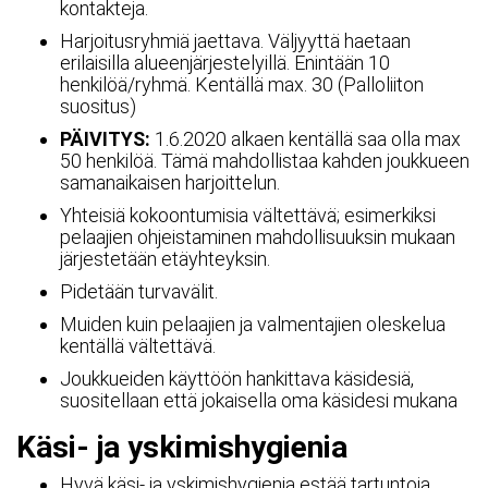
kontakteja.
Harjoitusryhmiä jaettava. Väljyyttä haetaan
erilaisilla alueenjärjestelyillä. Enintään 10
henkilöä/ryhmä. Kentällä max. 30 (Palloliiton
suositus)
PÄIVITYS:
1.6.2020 alkaen kentällä saa olla max
50 henkilöä. Tämä mahdollistaa kahden joukkueen
samanaikaisen harjoittelun.
Yhteisiä kokoontumisia vältettävä; esimerkiksi
pelaajien ohjeistaminen mahdollisuuksin mukaan
järjestetään etäyhteyksin.
Pidetään turvavälit.
Muiden kuin pelaajien ja valmentajien oleskelua
kentällä vältettävä.
Joukkueiden käyttöön hankittava käsidesiä,
suositellaan että jokaisella oma käsidesi mukana
Käsi- ja yskimishygienia
Hyvä käsi- ja yskimishygienia estää tartuntoja.