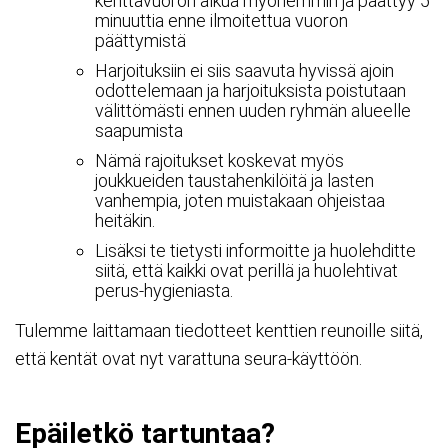
kenttävuoron alkua myöhemmin ja päättyy 5
minuuttia enne ilmoitettua vuoron
päättymistä
Harjoituksiin ei siis saavuta hyvissä ajoin
odottelemaan ja harjoituksista poistutaan
välittömästi ennen uuden ryhmän alueelle
saapumista
Nämä rajoitukset koskevat myös
joukkueiden taustahenkilöitä ja lasten
vanhempia, joten muistakaan ohjeistaa
heitäkin.
Lisäksi te tietysti informoitte ja huolehditte
siitä, että kaikki ovat perillä ja huolehtivat
perus-hygieniasta.
Tulemme laittamaan tiedotteet kenttien reunoille siitä,
että kentät ovat nyt varattuna seura-käyttöön.
Epäiletkö tartuntaa?