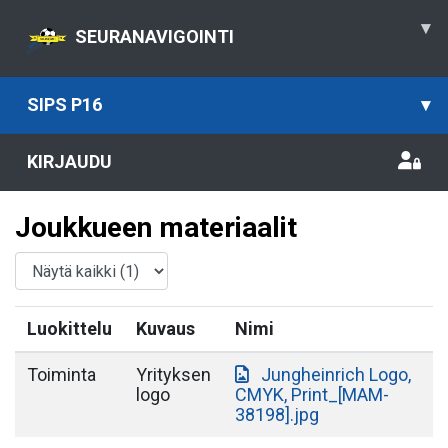
▾
SEURANAVIGOINTI
SIPS P16
▾
KIRJAUDU
Joukkueen materiaalit
Luokittelu
Kuvaus
Nimi
Toiminta
Yrityksen
Jungheinrich Logo,
logo
CMYK, Print_[MAM-
38198].jpg