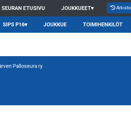
Arkisto
SEURAN ETUSIVU
JOUKKUEET
▾
SIPS P16
▾
JOUKKUE
TOIMIHENKILÖT
järven Palloseura ry