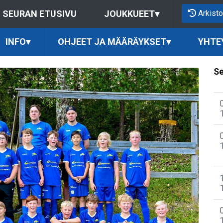
Arkisto
SEURAN ETUSIVU
JOUKKUEET
▾
INFO
▾
OHJEET JA MÄÄRÄYKSET
▾
YHTE
Se