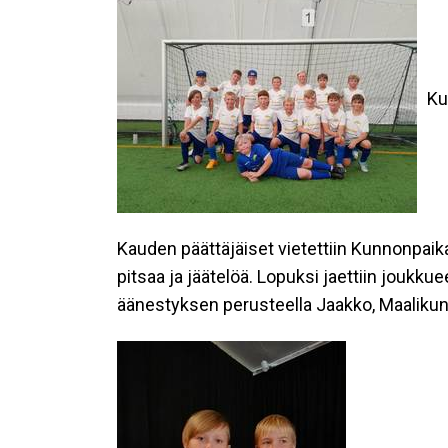
Ku
Kauden päättäjäiset vietettiin Kunnonpaikass
pitsaa ja jäätelöä. Lopuksi jaettiin joukku
äänestyksen perusteella Jaakko, Maalikunin