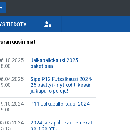
▾
YSTIEDOT
▾
uran uusimmat
06.10.2025
Jalkapallokausi 2025
18.00
paketissa
06.04.2025
Sips P12 Futsalkausi 2024-
19.00
25 päättyi - nyt kohti kesän
jalkapallo pelejä!
19.10.2024
P11 Jalkapallo kausi 2024
19.00
05.05.2024
2024 jalkapallokauden ekat
15.15
pelit pelattu