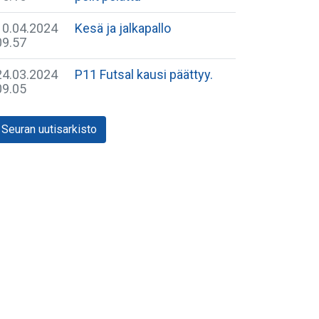
10.04.2024
Kesä ja jalkapallo
09.57
24.03.2024
P11 Futsal kausi päättyy.
09.05
Seuran uutisarkisto