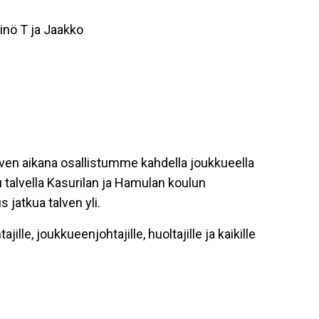
nö T ja Jaakko
ven aikana osallistumme kahdella joukkueella
u talvella Kasurilan ja Hamulan koulun
 jatkua talven yli.
jille, joukkueenjohtajille, huoltajille ja kaikille