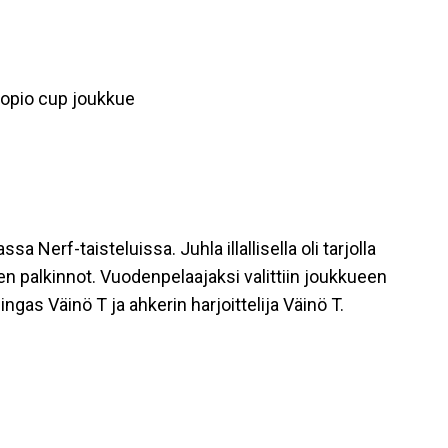
opio cup joukkue
a Nerf-taisteluissa. Juhla illallisella oli tarjolla
een palkinnot. Vuodenpelaajaksi valittiin joukkueen
gas Väinö T ja ahkerin harjoittelija Väinö T.