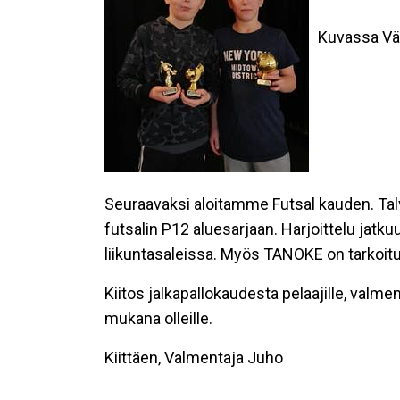
Kuvassa Väi
Seuraavaksi aloitamme Futsal kauden. Tal
futsalin P12 aluesarjaan. Harjoittelu jatku
liikuntasaleissa. Myös TANOKE on tarkoitus
Kiitos jalkapallokaudesta pelaajille, valmenta
mukana olleille.
Kiittäen, Valmentaja Juho