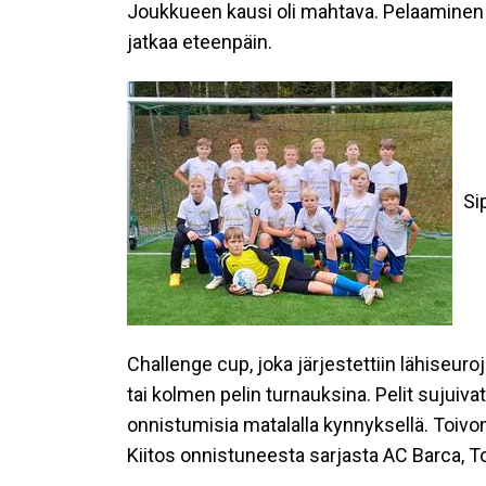
Joukkueen kausi oli mahtava. Pelaaminen 
jatkaa eteenpäin.
Sip
Challenge cup, joka järjestettiin lähiseuro
tai kolmen pelin turnauksina. Pelit sujuivat
onnistumisia matalalla kynnyksellä. Toivo
Kiitos onnistuneesta sarjasta AC Barca, Tou