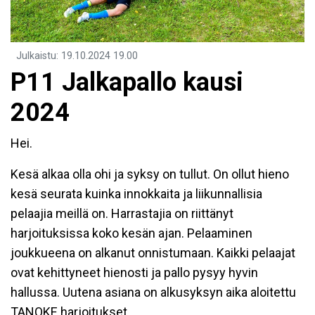
Julkaistu
:
19.10.2024
19.00
P11 Jalkapallo kausi
2024
Hei.
Kesä alkaa olla ohi ja syksy on tullut. On ollut hieno
kesä seurata kuinka innokkaita ja liikunnallisia
pelaajia meillä on. Harrastajia on riittänyt
harjoituksissa koko kesän ajan. Pelaaminen
joukkueena on alkanut onnistumaan. Kaikki pelaajat
ovat kehittyneet hienosti ja pallo pysyy hyvin
hallussa. Uutena asiana on alkusyksyn aika aloitettu
TANOKE harjoitukset.