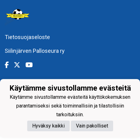
Tietosuojaseloste
Siilinjärven Palloseura ry
Käytämme sivustollamme evästeitä
Powered by
Käytämme sivustollamme evästeitä käyttökokemuksen
parantamiseksi sekä toiminnallisiin ja tilastollisiin
tarkoituksiin.
Hyväksy kaikki
Vain pakolliset