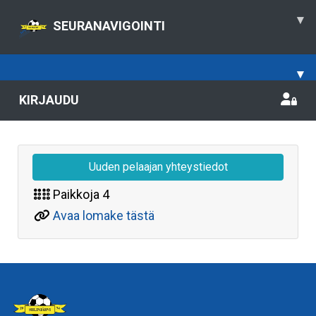
▾
SEURANAVIGOINTI
▾
KIRJAUDU
Uuden pelaajan yhteystiedot
Paikkoja
4
Avaa lomake tästä