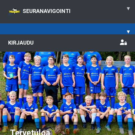
▾
SEURANAVIGOINTI
▾
KIRJAUDU
Previous
Nex
Tervetuloa