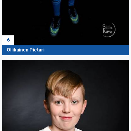
6
Ollikainen Pietari