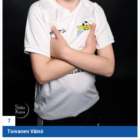
7
Toivanen Väinö