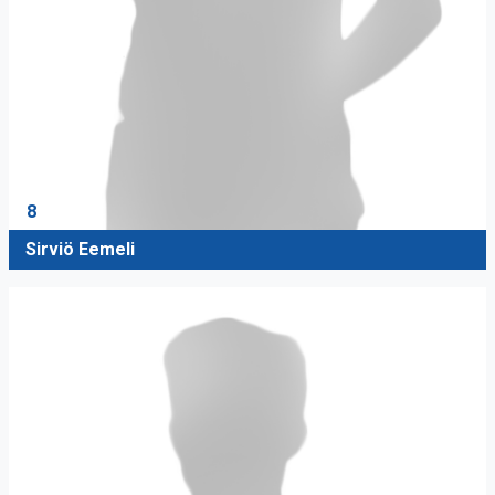
8
Sirviö Eemeli