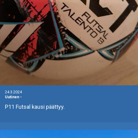
24.3.2024
Uutinen
-
P11 Futsal kausi päättyy.