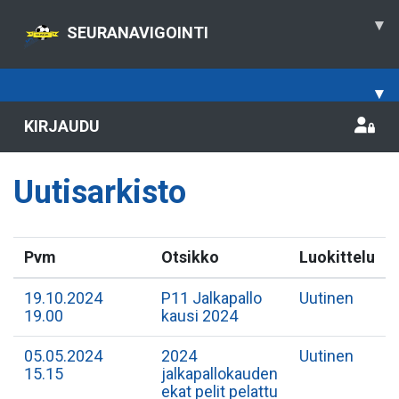
▾
SEURANAVIGOINTI
▾
KIRJAUDU
Uutisarkisto
Pvm
Otsikko
Luokittelu
19.10.2024
P11 Jalkapallo
Uutinen
19.00
kausi 2024
05.05.2024
2024
Uutinen
15.15
jalkapallokauden
ekat pelit pelattu