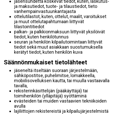
jäsensuhdetta koskevat tiedot, kuten, laskutus-
ja maksutiedot, tuote- ja tilaustiedot, tieto
vanhempainvastuunkantajasta
ottelutilastot, kuten, ottelut, maalit, varoitukset
ja muut ottelutapahtumaan liittyvät
tilastointitiedot
palkan- ja palkkionmaksuun liittyvät yksilöivät
tiedot, kuten henkilötunnus
seuran ja henkilön kilpailutoimintaan liittyvät
tiedot sekä muut asiakkaan suostumuksella
kerätyt tiedot, kuten henkilön kuva
Säännönmukaiset tietolähteet
jäseneltä itseltään suoraan järjestelmään,
sähköpostitse, puhelimitse, lomakkeella,
mobiilisovelluksen kautta, tai muulla vastaavalla
tavalla,
rekisterinkäsittelijän (pääkäyttäjä) tai
toimihenkilön (ylläpitäjä) syöttäminä
evästeiden tai muiden vastaavien tekniikoiden
avulla
lajiliittojen rekistereistä ja kilpailujärjestelmistä