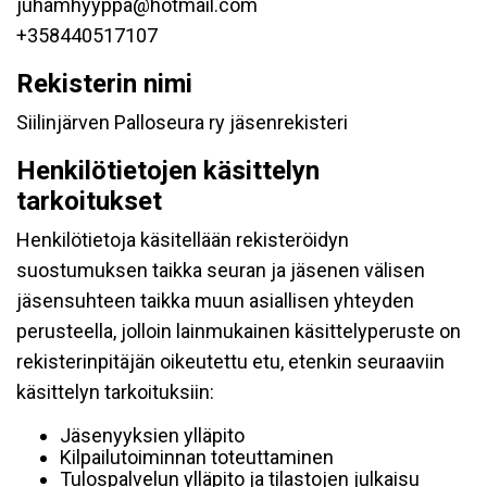
juhamhyyppa@hotmail.com
+358440517107
Rekisterin nimi
Siilinjärven Palloseura ry jäsenrekisteri
Henkilötietojen käsittelyn
tarkoitukset
Henkilötietoja käsitellään rekisteröidyn
suostumuksen taikka seuran ja jäsenen välisen
jäsensuhteen taikka muun asiallisen yhteyden
perusteella, jolloin lainmukainen käsittelyperuste on
rekisterinpitäjän oikeutettu etu, etenkin seuraaviin
käsittelyn tarkoituksiin:
Jäsenyyksien ylläpito
Kilpailutoiminnan toteuttaminen
Tulospalvelun ylläpito ja tilastojen julkaisu