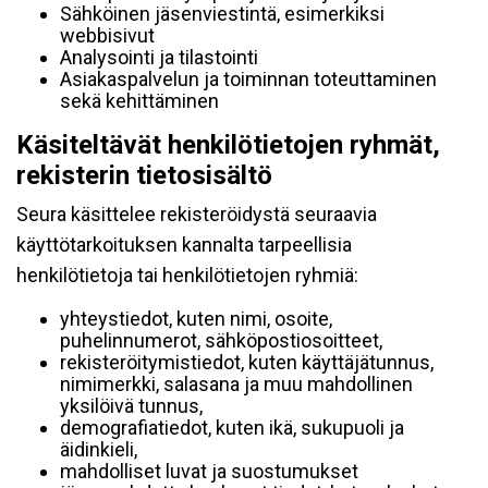
Sähköinen jäsenviestintä, esimerkiksi
webbisivut
Analysointi ja tilastointi
Asiakaspalvelun ja toiminnan toteuttaminen
sekä kehittäminen
Käsiteltävät henkilötietojen ryhmät,
rekisterin tietosisältö
Seura käsittelee rekisteröidystä seuraavia
käyttötarkoituksen kannalta tarpeellisia
henkilötietoja tai henkilötietojen ryhmiä:
yhteystiedot, kuten nimi, osoite,
puhelinnumerot, sähköpostiosoitteet,
rekisteröitymistiedot, kuten käyttäjätunnus,
nimimerkki, salasana ja muu mahdollinen
yksilöivä tunnus,
demografiatiedot, kuten ikä, sukupuoli ja
äidinkieli,
mahdolliset luvat ja suostumukset