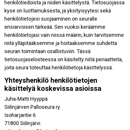
henkilötiedoista ja niiden käsittelystä. Tietosuojassa
kyse on luottamuksesta, ja yksityisyytesi sekä
henkilötietojesi suojaaminen on seuralle
ensiarvoisen tärkeää. Sen vuoksi keräämme
henkilötietojasi vain niissä määrin, kuin tarvitsemme
niitä ylläpitääksemme ja hoitaaksemme suhdetta
seuran toimintaan osallistuviin. Tässä
tietosuojaselosteessa on käsitelty niitä periaatteita,
joita seura toteuttaa henkilötietoja käsittelyssä.
Yhteyshenkilö henkilötietojen
käsittelyä koskevissa asioissa
Juha-Matti Hyyppä
Siilinjärven Palloseura ry
Isoharjantie 6
71800 Siilinjärvi