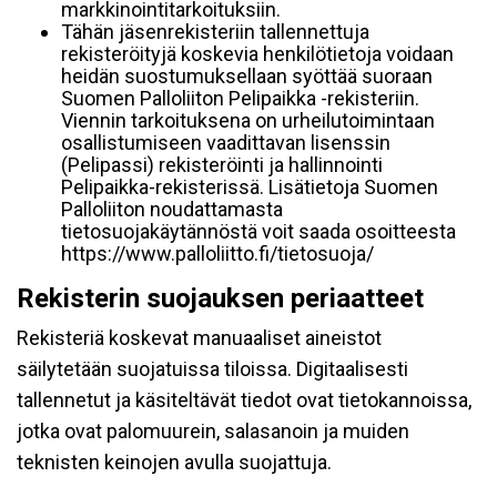
markkinointitarkoituksiin.
Tähän jäsenrekisteriin tallennettuja
rekisteröityjä koskevia henkilötietoja voidaan
heidän suostumuksellaan syöttää suoraan
Suomen Palloliiton Pelipaikka -rekisteriin.
Viennin tarkoituksena on urheilutoimintaan
osallistumiseen vaadittavan lisenssin
(Pelipassi) rekisteröinti ja hallinnointi
Pelipaikka-rekisterissä. Lisätietoja Suomen
Palloliiton noudattamasta
tietosuojakäytännöstä voit saada osoitteesta
https://www.palloliitto.fi/tietosuoja/
Rekisterin suojauksen periaatteet
Rekisteriä koskevat manuaaliset aineistot
säilytetään suojatuissa tiloissa. Digitaalisesti
tallennetut ja käsiteltävät tiedot ovat tietokannoissa,
jotka ovat palomuurein, salasanoin ja muiden
teknisten keinojen avulla suojattuja.