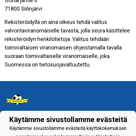
Isoharjantie 6
71800 Siilinjärvi
Rekisteröidyllä on aina oikeus tehdä valitus
valvontaviranomaiselle tavasta, jolla seura käsittelee
rekisteröidyn henkilötietoja. Valitus tehdään
toimivaltaisen viranomaisen ohjeistamalla tavalla
suoraan toimivaltaiselle viranomaiselle, joka
Suomessa on tietosuojavaltuutettu.
Käytämme sivustollamme evästeitä
Tietosuojaseloste
Käytämme sivustollamme evästeitä käyttökokemuksen
Siilinjärven Palloseura ry