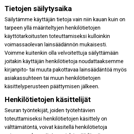
Tietojen säilytysaika
Säilytämme käyttäjän tietoja vain niin kauan kuin on
tarpeen yllä määriteltyjen henkilötietojen
käyttötarkoitusten toteuttamiseksi kulloinkin
voimassaolevan lainsäädännön mukaisesti.
Voimme kuitenkin olla velvoitettuja säilyttämään
joitakin käyttäjän henkilötietoja noudattaaksemme
kirjanpito- tai muuta pakottavaa lainsäädäntöä myös
asiakassuhteen tai muun henkilötietojen
käsittelyperusteen päättymisen jälkeen.
Henkilötietojen käsittelijät
Seuran työntekijät, joiden työtehtävien
toteuttamiseksi henkilötietojen käsittely on
välttämätöntä, voivat käsitellä henkilötietoja