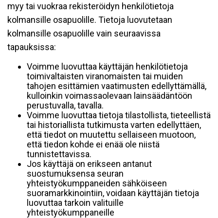
myy tai vuokraa rekisteröidyn henkilötietoja
kolmansille osapuolille. Tietoja luovutetaan
kolmansille osapuolille vain seuraavissa
tapauksissa:
Voimme luovuttaa käyttäjän henkilötietoja
toimivaltaisten viranomaisten tai muiden
tahojen esittämien vaatimusten edellyttämällä,
kulloinkin voimassaolevaan lainsäädäntöön
perustuvalla, tavalla.
Voimme luovuttaa tietoja tilastollista, tieteellistä
tai historiallista tutkimusta varten edellyttäen,
että tiedot on muutettu sellaiseen muotoon,
että tiedon kohde ei enää ole niistä
tunnistettavissa.
Jos käyttäjä on erikseen antanut
suostumuksensa seuran
yhteistyökumppaneiden sähköiseen
suoramarkkinointiin, voidaan käyttäjän tietoja
luovuttaa tarkoin valituille
yhteistyökumppaneille