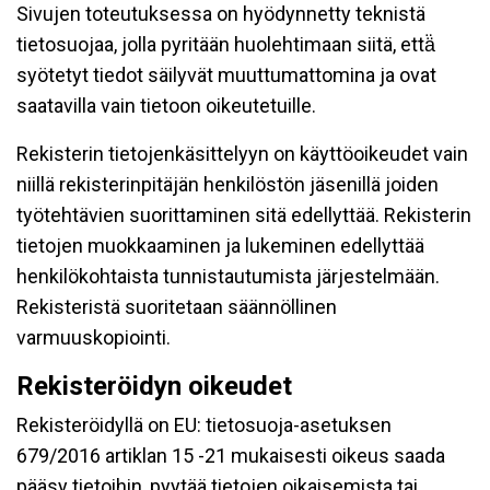
Sivujen toteutuksessa on hyödynnetty teknistä
tietosuojaa, jolla pyritään huolehtimaan siitä, että̈
syötetyt tiedot säilyvät muuttumattomina ja ovat
saatavilla vain tietoon oikeutetuille.
Rekisterin tietojenkäsittelyyn on käyttöoikeudet vain
niillä rekisterinpitäjän henkilöstön jäsenillä joiden
työtehtävien suorittaminen sitä edellyttää. Rekisterin
tietojen muokkaaminen ja lukeminen edellyttää
henkilökohtaista tunnistautumista järjestelmään.
Rekisteristä suoritetaan säännöllinen
varmuuskopiointi.
Rekisteröidyn oikeudet
Rekisteröidyllä on EU: tietosuoja-asetuksen
679/2016 artiklan 15 -21 mukaisesti oikeus saada
pääsy tietoihin, pyytää tietojen oikaisemista tai