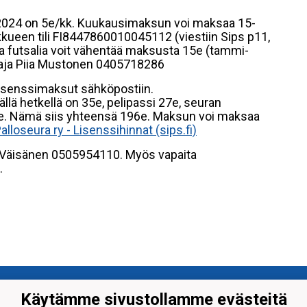
024 on 5e/kk. Kuukausimaksun voi maksaa 15-
kkueen tili FI8447860010045112 (viestiin Sips p11,
aa futsalia voit vähentää maksusta 15e (tammi-
taja Piia Mustonen 0405718286
 lisenssimaksut sähköpostiin.
llä hetkellä on 35e, pelipassi 27e, seuran
. Nämä siis yhteensä 196e. Maksun voi maksaa
Palloseura ry - Lisenssihinnat (sips.fi)
ja Väisänen 0505954110. Myös vapaita
.
järven Palloseura ry
Käytämme sivustollamme evästeitä