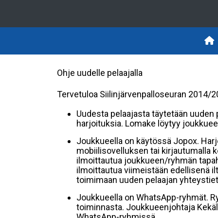
Ohje uudelle pelaajalla
Tervetuloa Siilinjärvenpalloseuran 2014
Uudesta pelaajasta täytetään uuden
harjoituksia. Lomake löytyy joukkue
Joukkueella on käytössä Jopox. Harjo
mobiilisovelluksen tai kirjautumalla 
ilmoittautua joukkueen/ryhmän tapahtum
ilmoittautua viimeistään edellisenä i
toimimaan uuden pelaajan yhteystie
Joukkueella on WhatsApp-ryhmät. Ry
toiminnasta. Joukkueenjohtaja Kekäl
WhatsApp-ryhmissä.