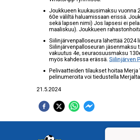
Joukkueen kuukausimaksu vuonna 2
60e väliltä haluamissaan erissä. Jou
sekä lapsen nimi) Jos lapsesi ei pel
maaliskuu). Joukkueen rahastonhoi
Siilinjärvenpalloseura lähettää 2024
Siilinjärvenpalloseuran jäsenmaksu tä
vakuutus 4e, seuraosuusmaksu 130e
myös kahdessa erässä.
Siilinjärven 
Pelivaatteiden tilaukset hoitaa Mer
pelinumeroita voi tiedustella Merjalta
21.5.2024
Siilin