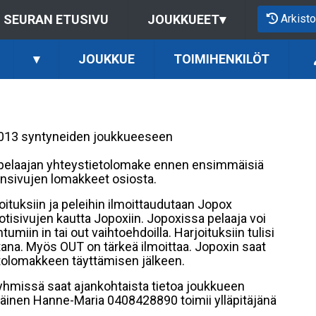
Arkisto
SEURAN ETUSIVU
JOUKKUEET
▾
▾
JOUKKUE
TOIMIHENKILÖT
/2013 syntyneiden joukkueeseen
 pelaajan yhteystietolomake ennen ensimmäisiä
ensivujen lomakkeet osiosta.
ituksiin ja peleihin ilmoittaudutaan Jopox
kotisivujen kautta Jopoxiin. Jopoxissa pelaaja voi
iin in tai out vaihtoehdoilla. Harjoituksiin tulisi
ltana. Myös OUT on tärkeä ilmoittaa. Jopoxin saat
tolomakkeen täyttämisen jälkeen.
hmissä saat ajankohtaista tietoa joukkueen
äinen Hanne-Maria 0408428890 toimii ylläpitäjänä