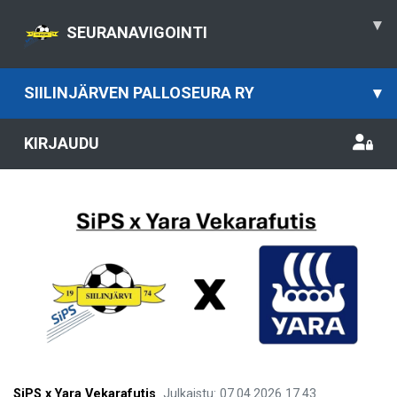
▾
SEURANAVIGOINTI
SIILINJÄRVEN PALLOSEURA RY
▾
KIRJAUDU
SiPS x Yara Vekarafutis
Julkaistu
:
07.04.2026
17.43