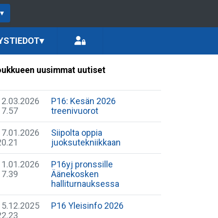
▾
YSTIEDOT
▾
ukkueen uusimmat uutiset
12.03.2026
P16: Kesän 2026
17.57
treenivuorot
17.01.2026
Siipolta oppia
20.21
juoksutekniikkaan
11.01.2026
P16yj pronssille
17.39
Äänekosken
halliturnauksessa
15.12.2025
P16 Yleisinfo 2026
22.23