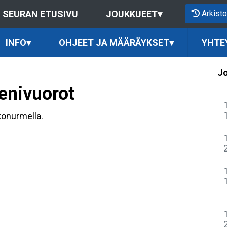
Arkisto
SEURAN ETUSIVU
JOUKKUEET
▾
INFO
▾
OHJEET JA MÄÄRÄYKSET
▾
YHTE
Jo
enivuorot
ekonurmella.