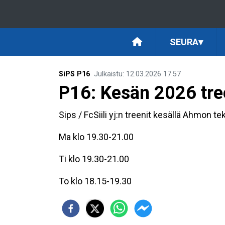
SEURA
▾
SiPS P16
Julkaistu
:
12.03.2026
17.57
P16: Kesän 2026 tre
Sips / FcSiili yj:n treenit kesällä Ahmon t
Ma klo 19.30-21.00
Ti klo 19.30-21.00
To klo 18.15-19.30