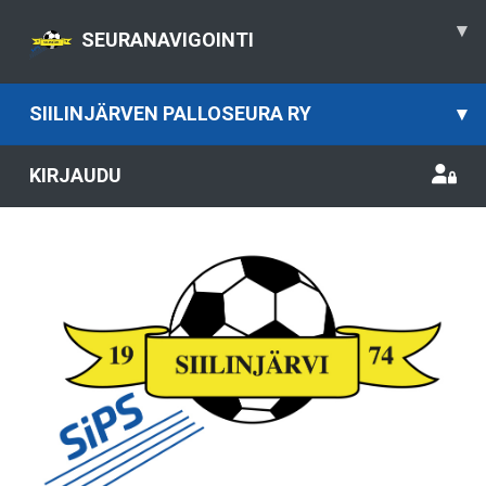
▾
SEURANAVIGOINTI
SIILINJÄRVEN PALLOSEURA RY
▾
KIRJAUDU