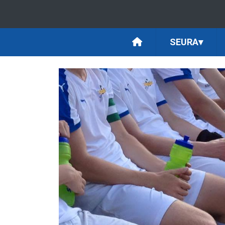
SEURA
▾