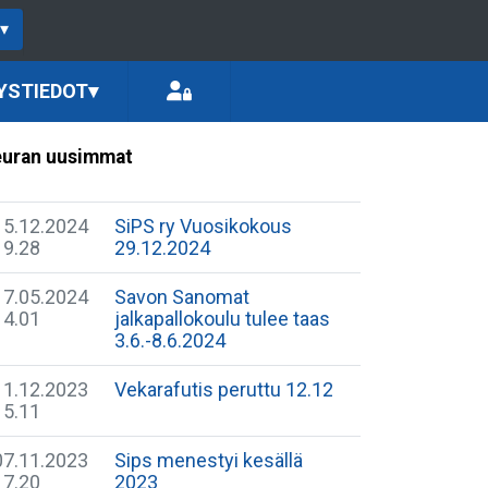
▾
YSTIEDOT
▾
uran uusimmat
15.12.2024
SiPS ry Vuosikokous
19.28
29.12.2024
17.05.2024
Savon Sanomat
14.01
jalkapallokoulu tulee taas
3.6.-8.6.2024
11.12.2023
Vekarafutis peruttu 12.12
15.11
07.11.2023
Sips menestyi kesällä
17.20
2023