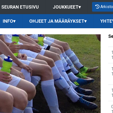
Arkisto
SEURAN ETUSIVU
JOUKKUEET
▾
INFO
▾
OHJEET JA MÄÄRÄYKSET
▾
YHTE
Se