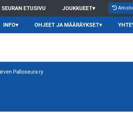
Arkisto
SEURAN ETUSIVU
JOUKKUEET
▾
INFO
▾
OHJEET JA MÄÄRÄYKSET
▾
YHTE
järven Palloseura ry