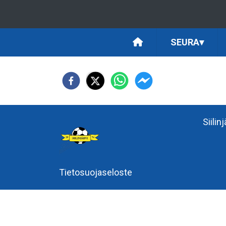
SEURA
▾
Siilin
Tietosuojaseloste