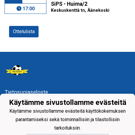
SiPS - Huima/2
17:00
Keskuskenttä tn, Äänekoski
Ottelulista
Tietosuojaseloste
Käytämme sivustollamme evästeitä
Siilinjärven Palloseura ry
Käytämme sivustollamme evästeitä käyttökokemuksen
parantamiseksi sekä toiminnallisiin ja tilastollisiin
tarkoituksiin.