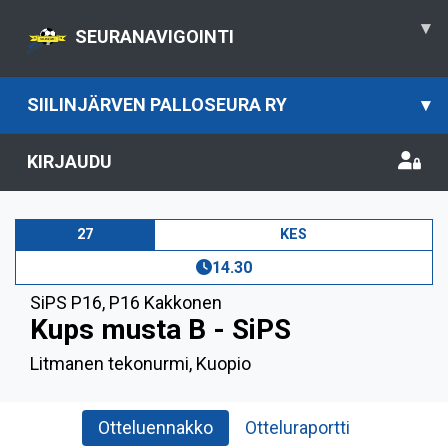
▾
SEURANAVIGOINTI
SIILINJÄRVEN PALLOSEURA RY
▾
KIRJAUDU
27
KES
14.30
SiPS P16
,
P16 Kakkonen
Kups musta B - SiPS
Litmanen tekonurmi, Kuopio
Otteluennakko
Otteluraportti