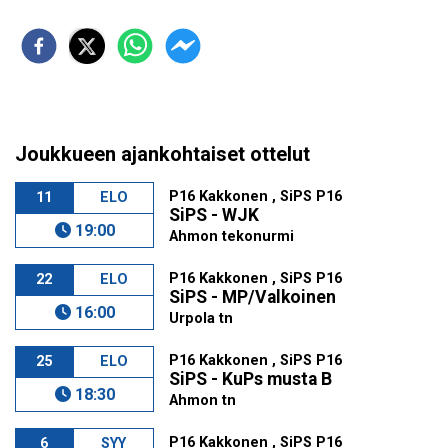
Joukkueen ajankohtaiset ottelut
P16 Kakkonen , SiPS P16
11
ELO
SiPS - WJK
19:00
Ahmon tekonurmi
P16 Kakkonen , SiPS P16
22
ELO
SiPS - MP/Valkoinen
16:00
Urpola tn
P16 Kakkonen , SiPS P16
25
ELO
SiPS - KuPs musta B
18:30
Ahmon tn
P16 Kakkonen , SiPS P16
6
SYY