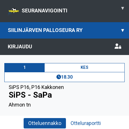
▾
SEURANAVIGOINTI
SIILINJÄRVEN PALLOSEURA RY
▾
KIRJAUDU
1
KES
18.30
SiPS P16
,
P16 Kakkonen
SiPS - SaPa
Ahmon tn
Otteluennakko
Otteluraportti