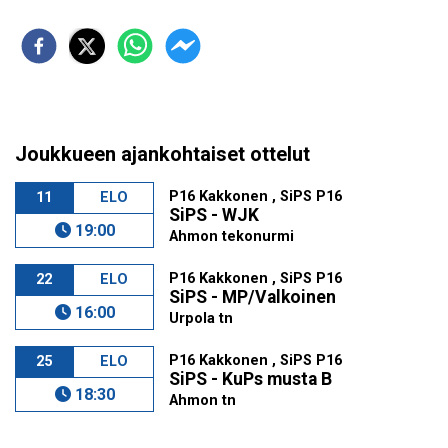
Joukkueen ajankohtaiset ottelut
P16 Kakkonen , SiPS P16
11
ELO
SiPS - WJK
19:00
Ahmon tekonurmi
P16 Kakkonen , SiPS P16
22
ELO
SiPS - MP/Valkoinen
16:00
Urpola tn
P16 Kakkonen , SiPS P16
25
ELO
SiPS - KuPs musta B
18:30
Ahmon tn