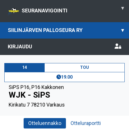
▾
SEURANAVIGOINTI
SIILINJÄRVEN PALLOSEURA RY
▾
KIRJAUDU
14
TOU
19.00
SiPS P16
,
P16 Kakkonen
WJK - SiPS
Kirikatu 7 78210 Varkaus
Otteluennakko
Otteluraportti