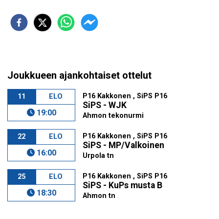
Joukkueen ajankohtaiset ottelut
P16 Kakkonen , SiPS P16
11
ELO
SiPS - WJK
19:00
Ahmon tekonurmi
P16 Kakkonen , SiPS P16
22
ELO
SiPS - MP/Valkoinen
16:00
Urpola tn
P16 Kakkonen , SiPS P16
25
ELO
SiPS - KuPs musta B
18:30
Ahmon tn