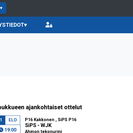
▾
YSTIEDOT
▾
oukkueen ajankohtaiset ottelut
P16 Kakkonen , SiPS P16
1
ELO
SiPS - WJK
19:00
Ahmon tekonurmi