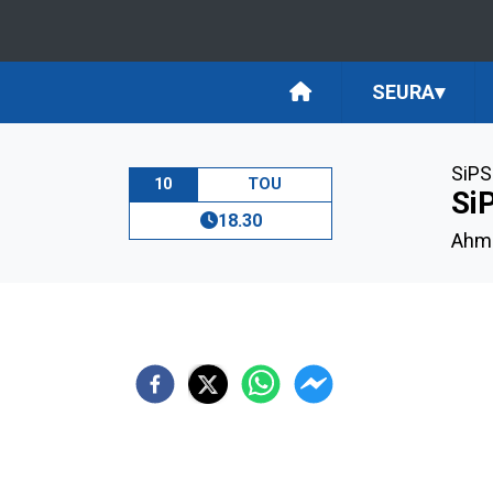
SEURA
▾
SiPS
10
TOU
Si
18.30
Ahmo