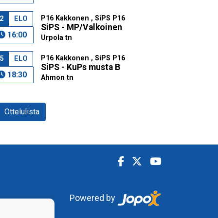
P16 Kakkonen , SiPS P16
2
ELO
SiPS - MP/Valkoinen
16:00
Urpola tn
P16 Kakkonen , SiPS P16
5
ELO
SiPS - KuPs musta B
18:30
Ahmon tn
Ottelulista
Powered by