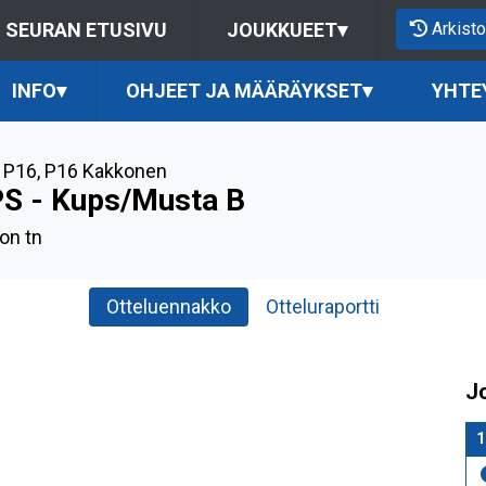
Arkisto
SEURAN ETUSIVU
JOUKKUEET
▾
INFO
▾
OHJEET JA MÄÄRÄYKSET
▾
YHTE
 P16
,
P16 Kakkonen
PS - Kups/Musta B
n tn
Otteluennakko
Otteluraportti
J
1