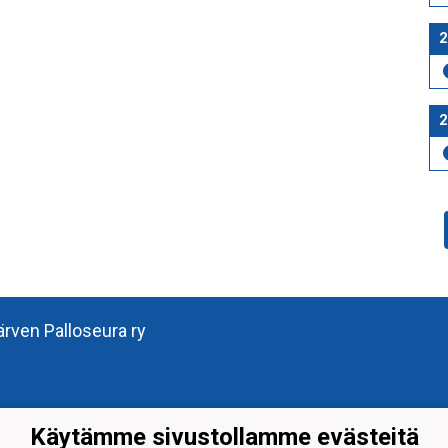
2
2
järven Palloseura ry
Käytämme sivustollamme evästeitä