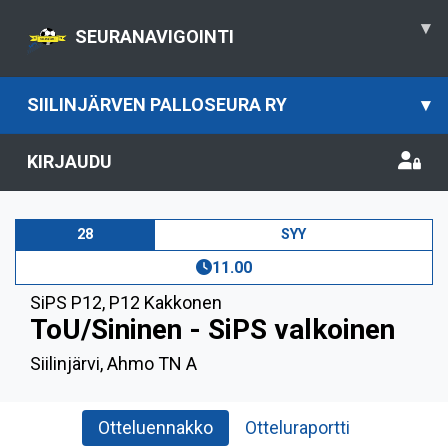
▾
SEURANAVIGOINTI
SIILINJÄRVEN PALLOSEURA RY
▾
KIRJAUDU
28
SYY
11.00
SiPS P12
,
P12 Kakkonen
ToU/Sininen - SiPS valkoinen
Siilinjärvi, Ahmo TN A
Otteluennakko
Otteluraportti