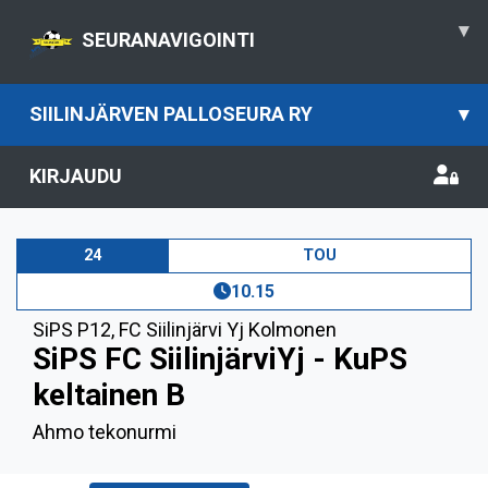
▾
SEURANAVIGOINTI
SIILINJÄRVEN PALLOSEURA RY
▾
KIRJAUDU
24
TOU
10.15
SiPS P12
,
FC Siilinjärvi Yj Kolmonen
SiPS FC SiilinjärviYj - KuPS
keltainen B
Ahmo tekonurmi