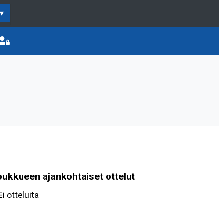
▾
oukkueen ajankohtaiset ottelut
Ei otteluita