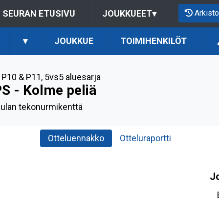
Arkisto
SEURAN ETUSIVU
JOUKKUEET
▾
▾
JOUKKUE
TOIMIHENKILÖT
 P10 & P11
,
5vs5 aluesarja
PS - Kolme peliä
ulan tekonurmikenttä
Otteluennakko
Otteluraportti
J