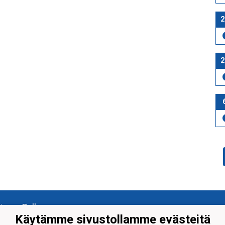
2
2
järven Palloseura ry
Käytämme sivustollamme evästeitä