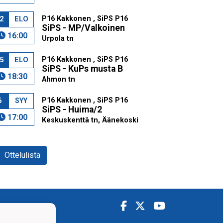
P16 Kakkonen , SiPS P16
2
ELO
SiPS - MP/Valkoinen
16:00
Urpola tn
P16 Kakkonen , SiPS P16
5
ELO
SiPS - KuPs musta B
18:30
Ahmon tn
P16 Kakkonen , SiPS P16
6
SYY
SiPS - Huima/2
17:00
Keskuskenttä tn, Äänekoski
Ottelulista