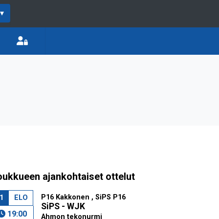
▾
oukkueen ajankohtaiset ottelut
P16 Kakkonen , SiPS P16
1
ELO
SiPS - WJK
19:00
Ahmon tekonurmi