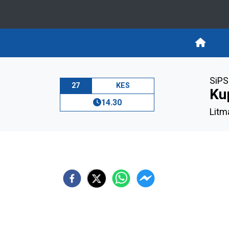
SiPS
27
KES
Ku
14.30
Litm