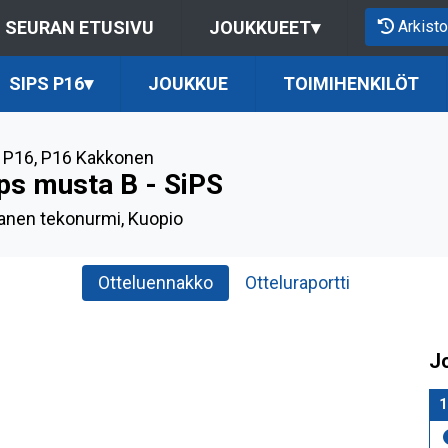
Arkisto
SEURAN ETUSIVU
JOUKKUEET
▾
SIPS P16
▾
JOUKKUE
TOIMIHENKILÖT
 P16
,
P16 Kakkonen
ps musta B - SiPS
anen tekonurmi, Kuopio
Otteluennakko
Otteluraportti
J
1