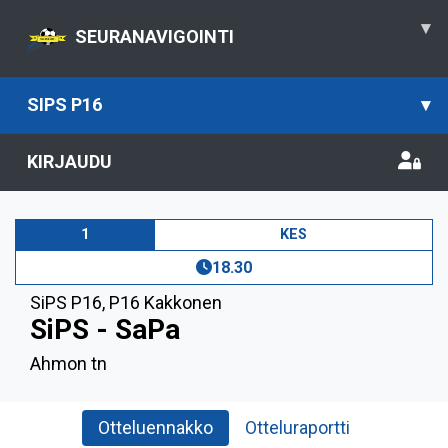
▾
SEURANAVIGOINTI
SIPS P16
▾
KIRJAUDU
1
KES
18.30
SiPS P16
,
P16 Kakkonen
SiPS - SaPa
Ahmon tn
Otteluennakko
Otteluraportti