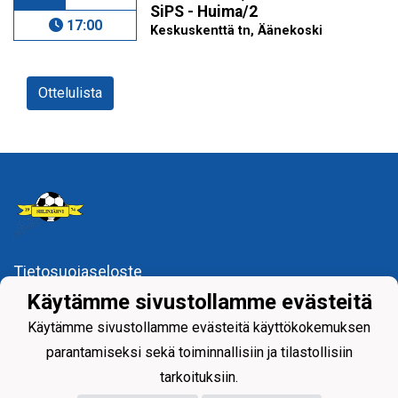
SiPS - Huima/2
17:00
Keskuskenttä tn, Äänekoski
Ottelulista
Tietosuojaseloste
Käytämme sivustollamme evästeitä
Siilinjärven Palloseura ry
Käytämme sivustollamme evästeitä käyttökokemuksen
parantamiseksi sekä toiminnallisiin ja tilastollisiin
tarkoituksiin.