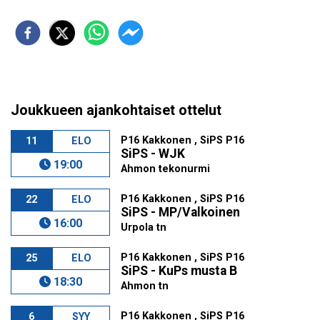
Joukkueen ajankohtaiset ottelut
P16 Kakkonen , SiPS P16
11
ELO
SiPS - WJK
19:00
Ahmon tekonurmi
P16 Kakkonen , SiPS P16
22
ELO
SiPS - MP/Valkoinen
16:00
Urpola tn
P16 Kakkonen , SiPS P16
25
ELO
SiPS - KuPs musta B
18:30
Ahmon tn
P16 Kakkonen , SiPS P16
6
SYY