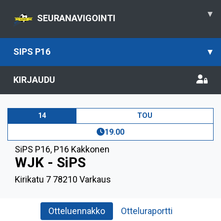
▾
SEURANAVIGOINTI
SIPS P16
▾
KIRJAUDU
14
TOU
19.00
SiPS P16
,
P16 Kakkonen
WJK - SiPS
Kirikatu 7 78210 Varkaus
Otteluennakko
Otteluraportti