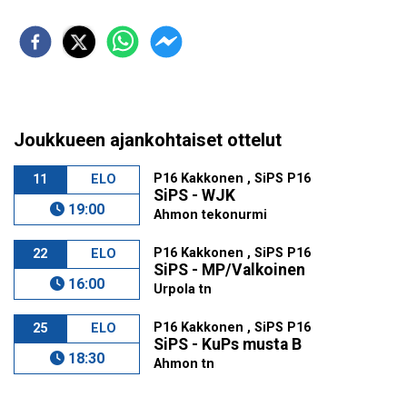
Joukkueen ajankohtaiset ottelut
P16 Kakkonen , SiPS P16
11
ELO
SiPS - WJK
19:00
Ahmon tekonurmi
P16 Kakkonen , SiPS P16
22
ELO
SiPS - MP/Valkoinen
16:00
Urpola tn
P16 Kakkonen , SiPS P16
25
ELO
SiPS - KuPs musta B
18:30
Ahmon tn