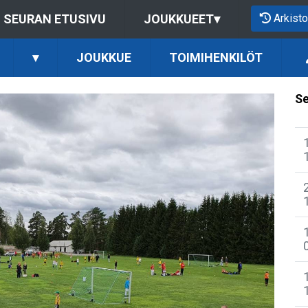
Arkisto
SEURAN ETUSIVU
JOUKKUEET
▾
▾
JOUKKUE
TOIMIHENKILÖT
Se