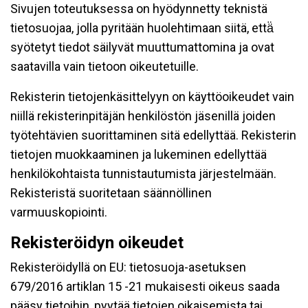
Sivujen toteutuksessa on hyödynnetty teknistä
tietosuojaa, jolla pyritään huolehtimaan siitä, että̈
syötetyt tiedot säilyvät muuttumattomina ja ovat
saatavilla vain tietoon oikeutetuille.
Rekisterin tietojenkäsittelyyn on käyttöoikeudet vain
niillä rekisterinpitäjän henkilöstön jäsenillä joiden
työtehtävien suorittaminen sitä edellyttää. Rekisterin
tietojen muokkaaminen ja lukeminen edellyttää
henkilökohtaista tunnistautumista järjestelmään.
Rekisteristä suoritetaan säännöllinen
varmuuskopiointi.
Rekisteröidyn oikeudet
Rekisteröidyllä on EU: tietosuoja-asetuksen
679/2016 artiklan 15 -21 mukaisesti oikeus saada
pääsy tietoihin, pyytää tietojen oikaisemista tai