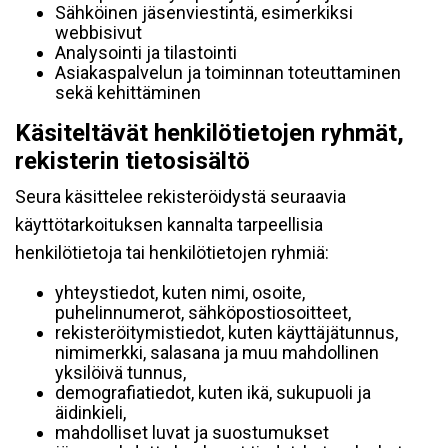
Sähköinen jäsenviestintä, esimerkiksi
webbisivut
Analysointi ja tilastointi
Asiakaspalvelun ja toiminnan toteuttaminen
sekä kehittäminen
Käsiteltävät henkilötietojen ryhmät,
rekisterin tietosisältö
Seura käsittelee rekisteröidystä seuraavia
käyttötarkoituksen kannalta tarpeellisia
henkilötietoja tai henkilötietojen ryhmiä:
yhteystiedot, kuten nimi, osoite,
puhelinnumerot, sähköpostiosoitteet,
rekisteröitymistiedot, kuten käyttäjätunnus,
nimimerkki, salasana ja muu mahdollinen
yksilöivä tunnus,
demografiatiedot, kuten ikä, sukupuoli ja
äidinkieli,
mahdolliset luvat ja suostumukset