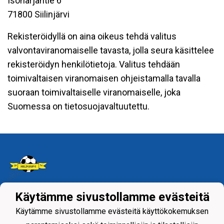
Isoharjantie 6
71800 Siilinjärvi
Rekisteröidyllä on aina oikeus tehdä valitus
valvontaviranomaiselle tavasta, jolla seura käsittelee
rekisteröidyn henkilötietoja. Valitus tehdään
toimivaltaisen viranomaisen ohjeistamalla tavalla
suoraan toimivaltaiselle viranomaiselle, joka
Suomessa on tietosuojavaltuutettu.
Käytämme sivustollamme evästeitä
Tietosuojaseloste
Käytämme sivustollamme evästeitä käyttökokemuksen
Siilinjärven Palloseura ry