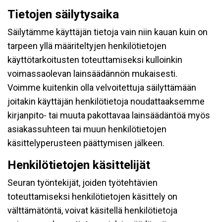
Tietojen säilytysaika
Säilytämme käyttäjän tietoja vain niin kauan kuin on
tarpeen yllä määriteltyjen henkilötietojen
käyttötarkoitusten toteuttamiseksi kulloinkin
voimassaolevan lainsäädännön mukaisesti.
Voimme kuitenkin olla velvoitettuja säilyttämään
joitakin käyttäjän henkilötietoja noudattaaksemme
kirjanpito- tai muuta pakottavaa lainsäädäntöä myös
asiakassuhteen tai muun henkilötietojen
käsittelyperusteen päättymisen jälkeen.
Henkilötietojen käsittelijät
Seuran työntekijät, joiden työtehtävien
toteuttamiseksi henkilötietojen käsittely on
välttämätöntä, voivat käsitellä henkilötietoja