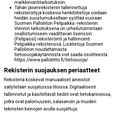
markkinointitarkoituksiin.
Tähän jäsenrekisteriin tallennettuja
rekisteröityjä koskevia henkilötietoja voidaan
heidän suostumuksellaan syöttää suoraan
Suomen Palloliiton Pelipaikka -rekisteriin.
Viennin tarkoituksena on urheilutoimintaan
osallistumiseen vaadittavan lisenssin
(Pelipassi) rekisteröinti ja hallinnointi
Pelipaikka-rekisterissä. Lisätietoja Suomen
Palloliiton noudattamasta
tietosuojakäytännöstä voit saada osoitteesta
https://www.palloliitto.fi/tietosuoja/
Rekisterin suojauksen periaatteet
Rekisteriä koskevat manuaaliset aineistot
säilytetään suojatuissa tiloissa. Digitaalisesti
tallennetut ja käsiteltävät tiedot ovat tietokannoissa,
jotka ovat palomuurein, salasanoin ja muiden
teknisten keinojen avulla suojattuja.