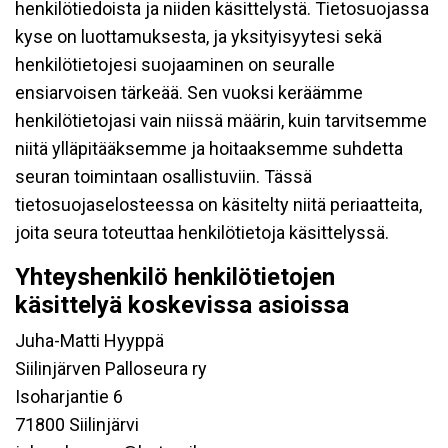
henkilötiedoista ja niiden käsittelystä. Tietosuojassa
kyse on luottamuksesta, ja yksityisyytesi sekä
henkilötietojesi suojaaminen on seuralle
ensiarvoisen tärkeää. Sen vuoksi keräämme
henkilötietojasi vain niissä määrin, kuin tarvitsemme
niitä ylläpitääksemme ja hoitaaksemme suhdetta
seuran toimintaan osallistuviin. Tässä
tietosuojaselosteessa on käsitelty niitä periaatteita,
joita seura toteuttaa henkilötietoja käsittelyssä.
Yhteyshenkilö henkilötietojen
käsittelyä koskevissa asioissa
Juha-Matti Hyyppä
Siilinjärven Palloseura ry
Isoharjantie 6
71800 Siilinjärvi