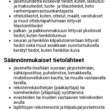
jäsensuhdetta koskevat tiedot, kuten, laskutus-
ja maksutiedot, tuote- ja tilaustiedot, tieto
vanhempainvastuunkantajasta
ottelutilastot, kuten, ottelut, maalit, varoitukset
ja muut ottelutapahtumaan liittyvät
tilastointitiedot
palkan- ja palkkionmaksuun liittyvät yksilöivät
tiedot, kuten henkilötunnus
seuran ja henkilön kilpailutoimintaan liittyvät
tiedot sekä muut asiakkaan suostumuksella
kerätyt tiedot, kuten henkilön kuva
Säännönmukaiset tietolähteet
jäseneltä itseltään suoraan järjestelmään,
sähköpostitse, puhelimitse, lomakkeella,
mobiilisovelluksen kautta, tai muulla vastaavalla
tavalla,
rekisterinkäsittelijän (pääkäyttäjä) tai
toimihenkilön (ylläpitäjä) syöttäminä
evästeiden tai muiden vastaavien tekniikoiden
avulla
lajiliittojen rekistereistä ja kilpailujärjestelmistä