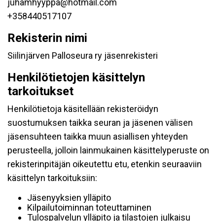
juhamhyyppa@hotmail.com
+358440517107
Rekisterin nimi
Siilinjärven Palloseura ry jäsenrekisteri
Henkilötietojen käsittelyn
tarkoitukset
Henkilötietoja käsitellään rekisteröidyn
suostumuksen taikka seuran ja jäsenen välisen
jäsensuhteen taikka muun asiallisen yhteyden
perusteella, jolloin lainmukainen käsittelyperuste on
rekisterinpitäjän oikeutettu etu, etenkin seuraaviin
käsittelyn tarkoituksiin:
Jäsenyyksien ylläpito
Kilpailutoiminnan toteuttaminen
Tulospalvelun ylläpito ja tilastojen julkaisu