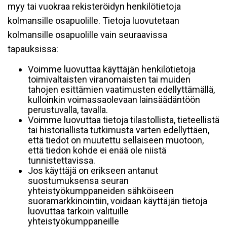
myy tai vuokraa rekisteröidyn henkilötietoja
kolmansille osapuolille. Tietoja luovutetaan
kolmansille osapuolille vain seuraavissa
tapauksissa:
Voimme luovuttaa käyttäjän henkilötietoja
toimivaltaisten viranomaisten tai muiden
tahojen esittämien vaatimusten edellyttämällä,
kulloinkin voimassaolevaan lainsäädäntöön
perustuvalla, tavalla.
Voimme luovuttaa tietoja tilastollista, tieteellistä
tai historiallista tutkimusta varten edellyttäen,
että tiedot on muutettu sellaiseen muotoon,
että tiedon kohde ei enää ole niistä
tunnistettavissa.
Jos käyttäjä on erikseen antanut
suostumuksensa seuran
yhteistyökumppaneiden sähköiseen
suoramarkkinointiin, voidaan käyttäjän tietoja
luovuttaa tarkoin valituille
yhteistyökumppaneille