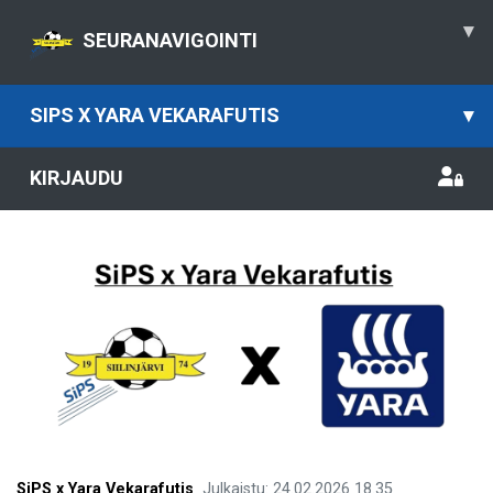
▾
SEURANAVIGOINTI
SIPS X YARA VEKARAFUTIS
▾
KIRJAUDU
SiPS x Yara Vekarafutis
Julkaistu
:
24.02.2026
18.35