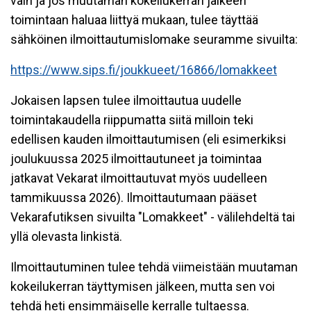
vain ja jos muutaman kokeilukerran jälkeen
toimintaan haluaa liittyä mukaan, tulee täyttää
sähköinen ilmoittautumislomake seuramme sivuilta:
https://www.sips.fi/joukkueet/16866/lomakkeet
Jokaisen lapsen tulee ilmoittautua uudelle
toimintakaudella riippumatta siitä milloin teki
edellisen kauden ilmoittautumisen (eli esimerkiksi
joulukuussa 2025 ilmoittautuneet ja toimintaa
jatkavat Vekarat ilmoittautuvat myös uudelleen
tammikuussa 2026). Ilmoittautumaan pääset
Vekarafutiksen sivuilta "Lomakkeet" - välilehdeltä tai
yllä olevasta linkistä.
Ilmoittautuminen tulee tehdä viimeistään muutaman
kokeilukerran täyttymisen jälkeen, mutta sen voi
tehdä heti ensimmäiselle kerralle tultaessa.