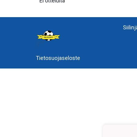
Ei otteluita
Siilin
Tietosuojaseloste