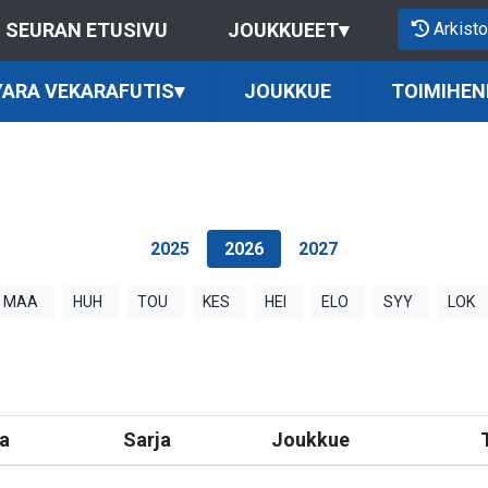
Arkisto
SEURAN ETUSIVU
JOUKKUEET
▾
 YARA VEKARAFUTIS
▾
JOUKKUE
TOIMIHEN
2025
2026
2027
MAA
HUH
TOU
KES
HEI
ELO
SYY
LOK
a
Sarja
Joukkue