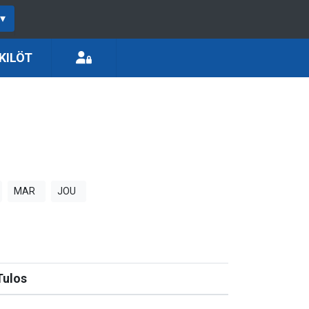
▾
KILÖT
MAR
JOU
Tulos