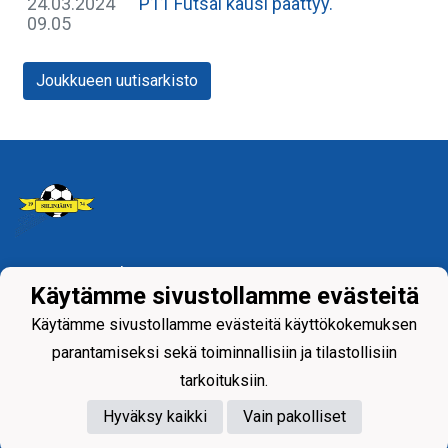
24.03.2024
P11 Futsal kausi päättyy.
09.05
Joukkueen uutisarkisto
Tietosuojaseloste
Käytämme sivustollamme evästeitä
Siilinjärven Palloseura ry
Käytämme sivustollamme evästeitä käyttökokemuksen
parantamiseksi sekä toiminnallisiin ja tilastollisiin
tarkoituksiin.
Hyväksy kaikki
Vain pakolliset
Powered by