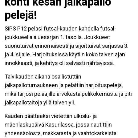
kohti kesän jalkapallo
pelejä!
SiPS P12 pelasi futsal-kauden kahdella futsal-
joukkueella aluesarjan 1. tasolla. Joukkueet
suoriutuivat erinomaisesti ja sijoittuivat sarjassa 3.
ja 4. sijalle. Harjoituksissa käytiin koko talven ajan
innokkaasti, ja kehitys oli selvästi nähtävissä.
Talvikauden aikana osallistuttiin
jalkapalloturnaukseen ja pelattiin harjoituspelejä,
mikä tarjosi pelaajille arvokasta pelikokemusta ja piti
jalkapallotaitoja yllä talven yli.
Kauden päätteeksi vietettiin ulkoilu- ja
mäenlaskupäivä Kasurilassa, jossa nautittiin
yhdessäolosta, makkarasta ja vaahtokarkeista.