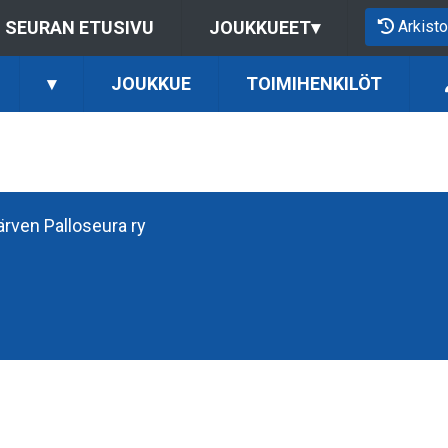
Arkisto
SEURAN ETUSIVU
JOUKKUEET
▾
▾
JOUKKUE
TOIMIHENKILÖT
järven Palloseura ry