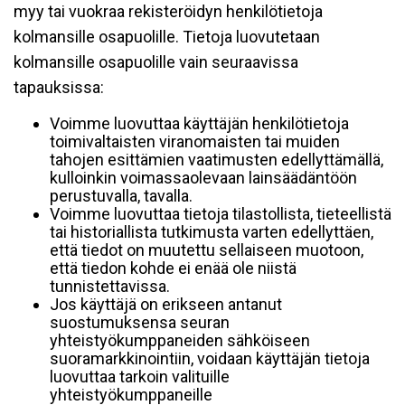
myy tai vuokraa rekisteröidyn henkilötietoja
kolmansille osapuolille. Tietoja luovutetaan
kolmansille osapuolille vain seuraavissa
tapauksissa:
Voimme luovuttaa käyttäjän henkilötietoja
toimivaltaisten viranomaisten tai muiden
tahojen esittämien vaatimusten edellyttämällä,
kulloinkin voimassaolevaan lainsäädäntöön
perustuvalla, tavalla.
Voimme luovuttaa tietoja tilastollista, tieteellistä
tai historiallista tutkimusta varten edellyttäen,
että tiedot on muutettu sellaiseen muotoon,
että tiedon kohde ei enää ole niistä
tunnistettavissa.
Jos käyttäjä on erikseen antanut
suostumuksensa seuran
yhteistyökumppaneiden sähköiseen
suoramarkkinointiin, voidaan käyttäjän tietoja
luovuttaa tarkoin valituille
yhteistyökumppaneille