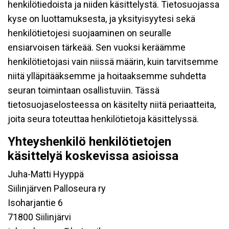
henkilötiedoista ja niiden käsittelystä. Tietosuojassa
kyse on luottamuksesta, ja yksityisyytesi sekä
henkilötietojesi suojaaminen on seuralle
ensiarvoisen tärkeää. Sen vuoksi keräämme
henkilötietojasi vain niissä määrin, kuin tarvitsemme
niitä ylläpitääksemme ja hoitaaksemme suhdetta
seuran toimintaan osallistuviin. Tässä
tietosuojaselosteessa on käsitelty niitä periaatteita,
joita seura toteuttaa henkilötietoja käsittelyssä.
Yhteyshenkilö henkilötietojen
käsittelyä koskevissa asioissa
Juha-Matti Hyyppä
Siilinjärven Palloseura ry
Isoharjantie 6
71800 Siilinjärvi