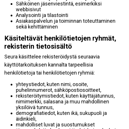
Sähköinen jäsenviestintä, esimerkiksi
webbisivut
Analysointi ja tilastointi
Asiakaspalvelun ja toiminnan toteuttaminen
sekä kehittäminen
Käsiteltävät henkilötietojen ryhmät,
rekisterin tietosisältö
Seura käsittelee rekisteröidystä seuraavia
käyttötarkoituksen kannalta tarpeellisia
henkilötietoja tai henkilötietojen ryhmiä:
yhteystiedot, kuten nimi, osoite,
puhelinnumerot, sähköpostiosoitteet,
rekisteröitymistiedot, kuten käyttäjätunnus,
nimimerkki, salasana ja muu mahdollinen
yksilöivä tunnus,
demografiatiedot, kuten ikä, sukupuoli ja
äidinkieli,
mahdolliset luvat ja suostumukset