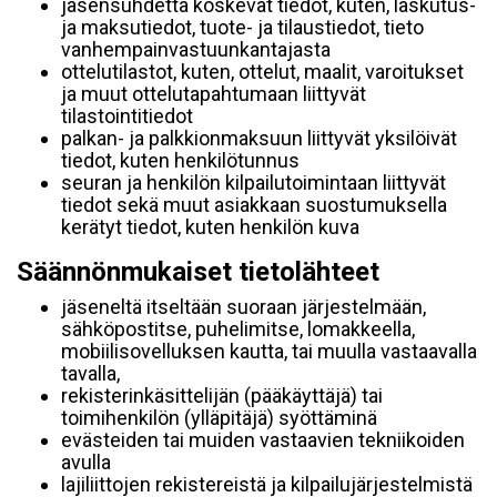
jäsensuhdetta koskevat tiedot, kuten, laskutus-
ja maksutiedot, tuote- ja tilaustiedot, tieto
vanhempainvastuunkantajasta
ottelutilastot, kuten, ottelut, maalit, varoitukset
ja muut ottelutapahtumaan liittyvät
tilastointitiedot
palkan- ja palkkionmaksuun liittyvät yksilöivät
tiedot, kuten henkilötunnus
seuran ja henkilön kilpailutoimintaan liittyvät
tiedot sekä muut asiakkaan suostumuksella
kerätyt tiedot, kuten henkilön kuva
Säännönmukaiset tietolähteet
jäseneltä itseltään suoraan järjestelmään,
sähköpostitse, puhelimitse, lomakkeella,
mobiilisovelluksen kautta, tai muulla vastaavalla
tavalla,
rekisterinkäsittelijän (pääkäyttäjä) tai
toimihenkilön (ylläpitäjä) syöttäminä
evästeiden tai muiden vastaavien tekniikoiden
avulla
lajiliittojen rekistereistä ja kilpailujärjestelmistä