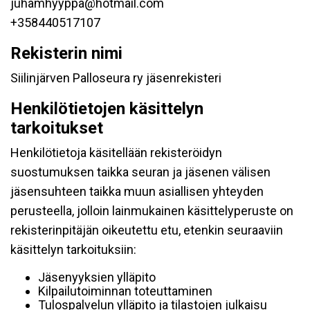
juhamhyyppa@hotmail.com
+358440517107
Rekisterin nimi
Siilinjärven Palloseura ry jäsenrekisteri
Henkilötietojen käsittelyn
tarkoitukset
Henkilötietoja käsitellään rekisteröidyn
suostumuksen taikka seuran ja jäsenen välisen
jäsensuhteen taikka muun asiallisen yhteyden
perusteella, jolloin lainmukainen käsittelyperuste on
rekisterinpitäjän oikeutettu etu, etenkin seuraaviin
käsittelyn tarkoituksiin:
Jäsenyyksien ylläpito
Kilpailutoiminnan toteuttaminen
Tulospalvelun ylläpito ja tilastojen julkaisu