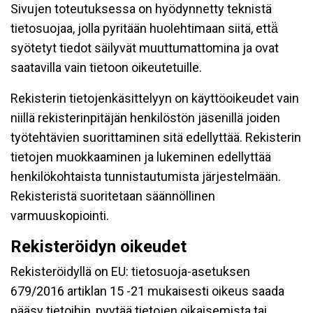
Sivujen toteutuksessa on hyödynnetty teknistä
tietosuojaa, jolla pyritään huolehtimaan siitä, että̈
syötetyt tiedot säilyvät muuttumattomina ja ovat
saatavilla vain tietoon oikeutetuille.
Rekisterin tietojenkäsittelyyn on käyttöoikeudet vain
niillä rekisterinpitäjän henkilöstön jäsenillä joiden
työtehtävien suorittaminen sitä edellyttää. Rekisterin
tietojen muokkaaminen ja lukeminen edellyttää
henkilökohtaista tunnistautumista järjestelmään.
Rekisteristä suoritetaan säännöllinen
varmuuskopiointi.
Rekisteröidyn oikeudet
Rekisteröidyllä on EU: tietosuoja-asetuksen
679/2016 artiklan 15 -21 mukaisesti oikeus saada
pääsy tietoihin, pyytää tietojen oikaisemista tai