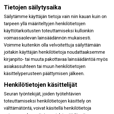
Tietojen säilytysaika
Säilytämme käyttäjän tietoja vain niin kauan kuin on
tarpeen yllä määriteltyjen henkilötietojen
käyttötarkoitusten toteuttamiseksi kulloinkin
voimassaolevan lainsäädännön mukaisesti.
Voimme kuitenkin olla velvoitettuja säilyttämään
joitakin käyttäjän henkilötietoja noudattaaksemme
kirjanpito- tai muuta pakottavaa lainsäädäntöä myös
asiakassuhteen tai muun henkilötietojen
käsittelyperusteen päättymisen jälkeen.
Henkilötietojen käsittelijät
Seuran työntekijät, joiden työtehtävien
toteuttamiseksi henkilötietojen käsittely on
välttämätöntä, voivat käsitellä henkilötietoja