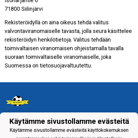
Isoharjantie 6
71800 Siilinjärvi
Rekisteröidyllä on aina oikeus tehdä valitus
valvontaviranomaiselle tavasta, jolla seura käsittelee
rekisteröidyn henkilötietoja. Valitus tehdään
toimivaltaisen viranomaisen ohjeistamalla tavalla
suoraan toimivaltaiselle viranomaiselle, joka
Suomessa on tietosuojavaltuutettu.
Käytämme sivustollamme evästeitä
Tietosuojaseloste
Käytämme sivustollamme evästeitä käyttökokemuksen
Siilinjärven Palloseura ry