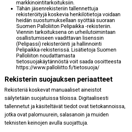
markkinointitarkoituksiin.
Tähän jäsenrekisteriin tallennettuja
rekisteröityjä koskevia henkilötietoja voidaan
heidän suostumuksellaan syöttää suoraan
Suomen Palloliiton Pelipaikka -rekisteriin.
Viennin tarkoituksena on urheilutoimintaan
osallistumiseen vaadittavan lisenssin
(Pelipassi) rekisteröinti ja hallinnointi
Pelipaikka-rekisterissä. Lisätietoja Suomen
Palloliiton noudattamasta
tietosuojakäytännöstä voit saada osoitteesta
https://www.palloliitto.fi/tietosuoja/
Rekisterin suojauksen periaatteet
Rekisteriä koskevat manuaaliset aineistot
säilytetään suojatuissa tiloissa. Digitaalisesti
tallennetut ja käsiteltävät tiedot ovat tietokannoissa,
jotka ovat palomuurein, salasanoin ja muiden
teknisten keinojen avulla suojattuja.