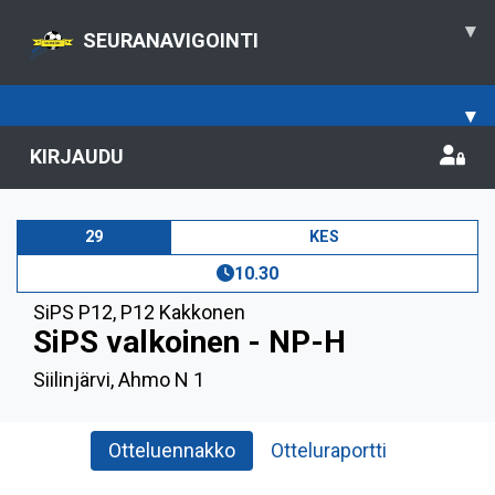
▾
SEURANAVIGOINTI
▾
KIRJAUDU
29
KES
10.30
SiPS P12
,
P12 Kakkonen
SiPS valkoinen - NP-H
Siilinjärvi, Ahmo N 1
Otteluennakko
Otteluraportti