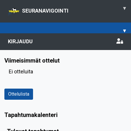
▾
SEURANAVIGOINTI
▾
KIRJAUDU
Viimeisimmät ottelut
Ei otteluita
Ottelulista
Tapahtumakalenteri