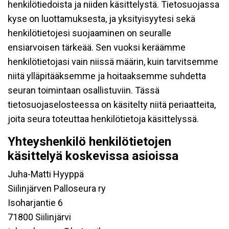
henkilötiedoista ja niiden käsittelystä. Tietosuojassa
kyse on luottamuksesta, ja yksityisyytesi sekä
henkilötietojesi suojaaminen on seuralle
ensiarvoisen tärkeää. Sen vuoksi keräämme
henkilötietojasi vain niissä määrin, kuin tarvitsemme
niitä ylläpitääksemme ja hoitaaksemme suhdetta
seuran toimintaan osallistuviin. Tässä
tietosuojaselosteessa on käsitelty niitä periaatteita,
joita seura toteuttaa henkilötietoja käsittelyssä.
Yhteyshenkilö henkilötietojen
käsittelyä koskevissa asioissa
Juha-Matti Hyyppä
Siilinjärven Palloseura ry
Isoharjantie 6
71800 Siilinjärvi