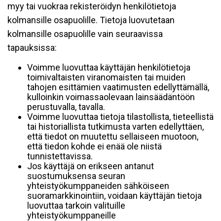
myy tai vuokraa rekisteröidyn henkilötietoja
kolmansille osapuolille. Tietoja luovutetaan
kolmansille osapuolille vain seuraavissa
tapauksissa:
Voimme luovuttaa käyttäjän henkilötietoja
toimivaltaisten viranomaisten tai muiden
tahojen esittämien vaatimusten edellyttämällä,
kulloinkin voimassaolevaan lainsäädäntöön
perustuvalla, tavalla.
Voimme luovuttaa tietoja tilastollista, tieteellistä
tai historiallista tutkimusta varten edellyttäen,
että tiedot on muutettu sellaiseen muotoon,
että tiedon kohde ei enää ole niistä
tunnistettavissa.
Jos käyttäjä on erikseen antanut
suostumuksensa seuran
yhteistyökumppaneiden sähköiseen
suoramarkkinointiin, voidaan käyttäjän tietoja
luovuttaa tarkoin valituille
yhteistyökumppaneille