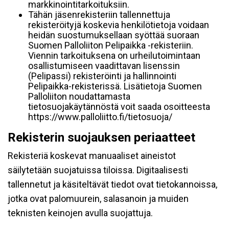
markkinointitarkoituksiin.
Tähän jäsenrekisteriin tallennettuja
rekisteröityjä koskevia henkilötietoja voidaan
heidän suostumuksellaan syöttää suoraan
Suomen Palloliiton Pelipaikka -rekisteriin.
Viennin tarkoituksena on urheilutoimintaan
osallistumiseen vaadittavan lisenssin
(Pelipassi) rekisteröinti ja hallinnointi
Pelipaikka-rekisterissä. Lisätietoja Suomen
Palloliiton noudattamasta
tietosuojakäytännöstä voit saada osoitteesta
https://www.palloliitto.fi/tietosuoja/
Rekisterin suojauksen periaatteet
Rekisteriä koskevat manuaaliset aineistot
säilytetään suojatuissa tiloissa. Digitaalisesti
tallennetut ja käsiteltävät tiedot ovat tietokannoissa,
jotka ovat palomuurein, salasanoin ja muiden
teknisten keinojen avulla suojattuja.