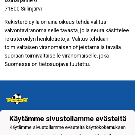
Isoharjantie 6
71800 Siilinjärvi
Rekisteröidyllä on aina oikeus tehdä valitus
valvontaviranomaiselle tavasta, jolla seura käsittelee
rekisteröidyn henkilötietoja. Valitus tehdään
toimivaltaisen viranomaisen ohjeistamalla tavalla
suoraan toimivaltaiselle viranomaiselle, joka
Suomessa on tietosuojavaltuutettu.
Käytämme sivustollamme evästeitä
Tietosuojaseloste
Käytämme sivustollamme evästeitä käyttökokemuksen
Siilinjärven Palloseura ry