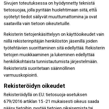
Sivujen toteutuksessa on hyödynnetty teknistä
tietosuojaa, jolla pyritään huolehtimaan siitä, että̈
syötetyt tiedot säilyvät muuttumattomina ja ovat
saatavilla vain tietoon oikeutetuille.
Rekisterin tietojenkäsittelyyn on käyttöoikeudet vain
niillä rekisterinpitäjän henkilöstön jäsenillä joiden
työtehtävien suorittaminen sitä edellyttää. Rekisterin
tietojen muokkaaminen ja lukeminen edellyttää
henkilökohtaista tunnistautumista järjestelmään.
Rekisteristä suoritetaan säännöllinen
varmuuskopiointi.
Rekisteröidyn oikeudet
Rekisteröidyllä on EU: tietosuoja-asetuksen
679/2016 artiklan 15 -21 mukaisesti oikeus saada
pääsy tietoihin, pyytää tietojen oikaisemista tai