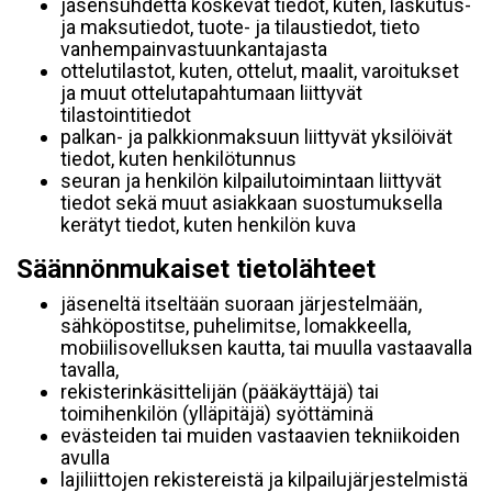
jäsensuhdetta koskevat tiedot, kuten, laskutus-
ja maksutiedot, tuote- ja tilaustiedot, tieto
vanhempainvastuunkantajasta
ottelutilastot, kuten, ottelut, maalit, varoitukset
ja muut ottelutapahtumaan liittyvät
tilastointitiedot
palkan- ja palkkionmaksuun liittyvät yksilöivät
tiedot, kuten henkilötunnus
seuran ja henkilön kilpailutoimintaan liittyvät
tiedot sekä muut asiakkaan suostumuksella
kerätyt tiedot, kuten henkilön kuva
Säännönmukaiset tietolähteet
jäseneltä itseltään suoraan järjestelmään,
sähköpostitse, puhelimitse, lomakkeella,
mobiilisovelluksen kautta, tai muulla vastaavalla
tavalla,
rekisterinkäsittelijän (pääkäyttäjä) tai
toimihenkilön (ylläpitäjä) syöttäminä
evästeiden tai muiden vastaavien tekniikoiden
avulla
lajiliittojen rekistereistä ja kilpailujärjestelmistä