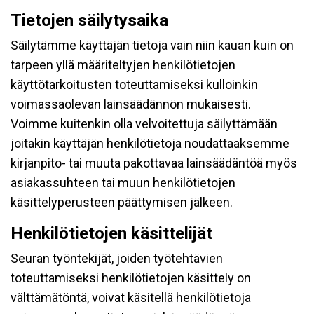
Tietojen säilytysaika
Säilytämme käyttäjän tietoja vain niin kauan kuin on
tarpeen yllä määriteltyjen henkilötietojen
käyttötarkoitusten toteuttamiseksi kulloinkin
voimassaolevan lainsäädännön mukaisesti.
Voimme kuitenkin olla velvoitettuja säilyttämään
joitakin käyttäjän henkilötietoja noudattaaksemme
kirjanpito- tai muuta pakottavaa lainsäädäntöä myös
asiakassuhteen tai muun henkilötietojen
käsittelyperusteen päättymisen jälkeen.
Henkilötietojen käsittelijät
Seuran työntekijät, joiden työtehtävien
toteuttamiseksi henkilötietojen käsittely on
välttämätöntä, voivat käsitellä henkilötietoja