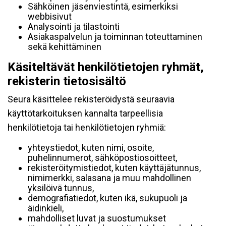
Sähköinen jäsenviestintä, esimerkiksi
webbisivut
Analysointi ja tilastointi
Asiakaspalvelun ja toiminnan toteuttaminen
sekä kehittäminen
Käsiteltävät henkilötietojen ryhmät,
rekisterin tietosisältö
Seura käsittelee rekisteröidystä seuraavia
käyttötarkoituksen kannalta tarpeellisia
henkilötietoja tai henkilötietojen ryhmiä:
yhteystiedot, kuten nimi, osoite,
puhelinnumerot, sähköpostiosoitteet,
rekisteröitymistiedot, kuten käyttäjätunnus,
nimimerkki, salasana ja muu mahdollinen
yksilöivä tunnus,
demografiatiedot, kuten ikä, sukupuoli ja
äidinkieli,
mahdolliset luvat ja suostumukset