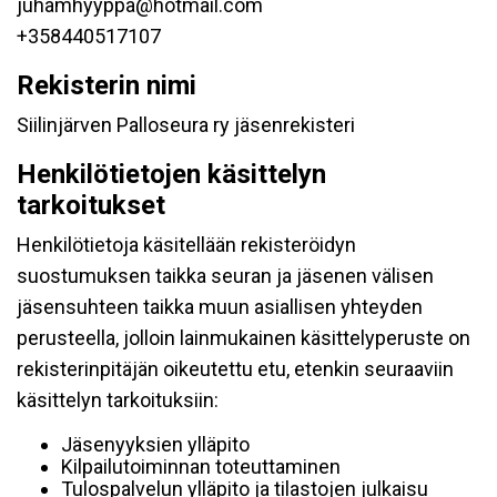
juhamhyyppa@hotmail.com
+358440517107
Rekisterin nimi
Siilinjärven Palloseura ry jäsenrekisteri
Henkilötietojen käsittelyn
tarkoitukset
Henkilötietoja käsitellään rekisteröidyn
suostumuksen taikka seuran ja jäsenen välisen
jäsensuhteen taikka muun asiallisen yhteyden
perusteella, jolloin lainmukainen käsittelyperuste on
rekisterinpitäjän oikeutettu etu, etenkin seuraaviin
käsittelyn tarkoituksiin:
Jäsenyyksien ylläpito
Kilpailutoiminnan toteuttaminen
Tulospalvelun ylläpito ja tilastojen julkaisu