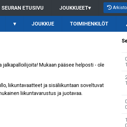
Arkisto
SEURAN ETUSIVU
JOUKKUEET
▾
▾
JOUKKUE
TOIMIHENKILÖT
Se
lkapalloilijoita! Mukaan pääsee helposti - ole
lo, liikuntavaatteet ja sisäliikuntaan soveltuvat
mukainen liikuntavarustus ja juotavaa.