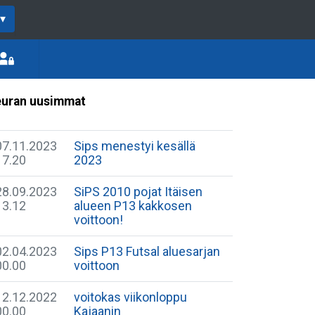
▾
uran uusimmat
07.11.2023
Sips menestyi kesällä
17.20
2023
28.09.2023
SiPS 2010 pojat Itäisen
13.12
alueen P13 kakkosen
voittoon!
02.04.2023
Sips P13 Futsal aluesarjan
00.00
voittoon
12.12.2022
voitokas viikonloppu
00.00
Kajaanin